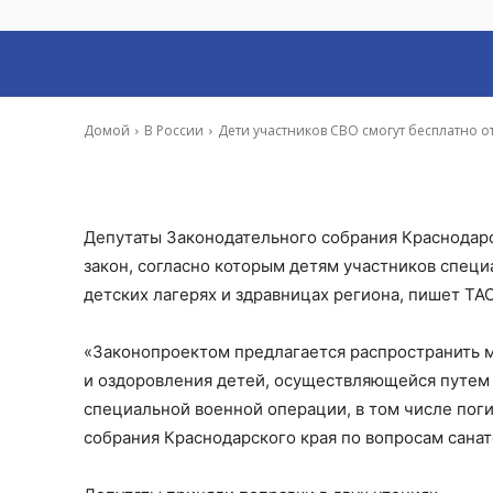
в лагерях и здр
-
Иона Суслова
14 Июл, 2023 8:46
Домой
В России
Дети участников СВО смогут бесплатно о
Депутаты Законодательного собрания Краснодарск
закон, согласно которым детям участников специ
детских лагерях и здравницах региона, пишет ТА
«Законопроектом предлагается распространить 
и оздоровления детей, осуществляющейся путем 
специальной военной операции, в том числе пог
собрания Краснодарского края по вопросам сана