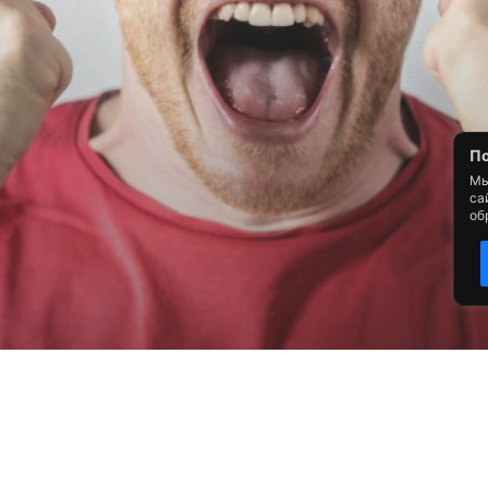
По
Мы
са
об