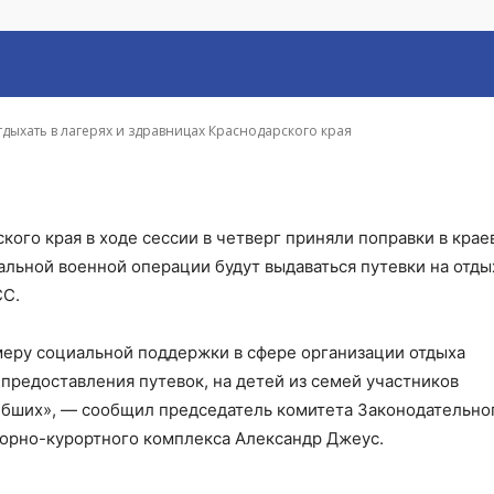
авницах Краснодарско
тдыхать в лагерях и здравницах Краснодарского края
ого края в ходе сессии в четверг приняли поправки в крае
альной военной операции будут выдаваться путевки на отды
СС.
меру социальной поддержки в сфере организации отдыха
предоставления путевок, на детей из семей участников
ибших», — сообщил председатель комитета Законодательно
торно-курортного комплекса Александр Джеус.