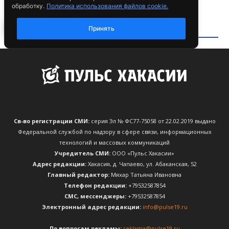
Св-во регистрации СМИ:
серия Эл № ФС77-75058 от 22.02.2019 выдано
Федеральной службой по надзору в сфере связи, информационных
технологий и массовых коммуникаций
Учредитель СМИ:
ООО «Пульс Хакасии»
Адрес редакции:
Хакасия, д. Чапаево, ул. Абаканская, 52
Главный редактор:
Мяхар Татьяна Ивановна
Телефон редакции:
+79532587854
CМС, мессенджеры:
+79532587854
Электронный адрес редакции:
info@pulse19.ru
По вопросам рекламы:
reklama@pulse19.ru