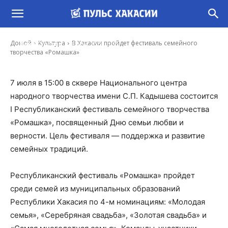
В Хакасии пройдет фестиваль семейного
творчества «Ромашка»
-
Домой
Культура
В Хакасии пройдет фестиваль семейного
Иона Суслова
3 Июл, 2023 11:55
творчества «Ромашка»
7 июля в 15:00 в сквере Национального центра
народного творчества имени С.П. Кадышева состоится
I Республиканский фестиваль семейного творчества
«Ромашка», посвященный Дню семьи любви и
верности. Цель фестиваля — поддержка и развитие
семейных традиций.
Республиканский фестиваль «Ромашка» пройдет
среди семей из муниципальных образований
Республики Хакасия по 4-м номинациям: «Молодая
семья», «Серебряная свадьба», «Золотая свадьба» и