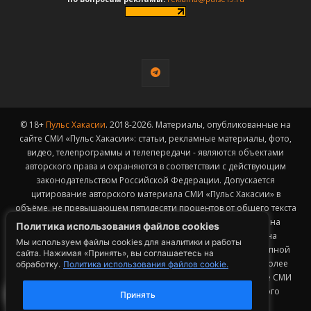
© 18+
Пульс Хакасии
. 2018-2026. Материалы, опубликованные на
сайте СМИ «Пульс Хакасии»: статьи, рекламные материалы, фото,
видео, телепрограммы и телепередачи - являются объектами
авторского права и охраняются в соответствии с действующим
законодательством Российской Федерации. Допускается
цитирование авторского материала СМИ «Пульс Хакасии» в
объёме, не превышающем пятидесяти процентов от общего текста
публикации с обязательным размещением гиперссылки на
Политика использования файлов cookies
страницу заимствования материала. Гиперссылка должна
Мы используем файлы cookies для аналитики и работы
размещаться в тексте цитируемого материала и быть доступной
сайта. Нажимая «Принять», вы соглашаетесь на
для индексации поисковыми системами. Заимствование более
обработку.
Политика использования файлов cookie.
50% общего объема материала, опубликованного на сайте СМИ
«Пульс Хакасии», возможно исключительно с письменного
Принять
согласия Редакции.