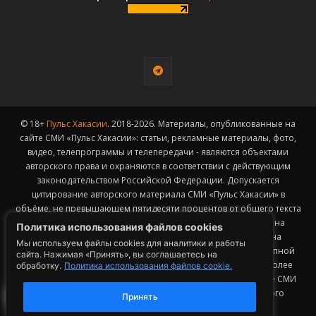
© 18+
Пульс Хакасии
. 2018-2026. Материалы, опубликованные на
сайте СМИ «Пульс Хакасии»: статьи, рекламные материалы, фото,
видео, телепрограммы и телепередачи - являются объектами
авторского права и охраняются в соответствии с действующим
законодательством Российской Федерации. Допускается
цитирование авторского материала СМИ «Пульс Хакасии» в
объёме, не превышающем пятидесяти процентов от общего текста
публикации с обязательным размещением гиперссылки на
Политика использования файлов cookies
страницу заимствования материала. Гиперссылка должна
Мы используем файлы cookies для аналитики и работы
размещаться в тексте цитируемого материала и быть доступной
сайта. Нажимая «Принять», вы соглашаетесь на
для индексации поисковыми системами. Заимствование более
обработку.
Политика использования файлов cookie.
50% общего объема материала, опубликованного на сайте СМИ
«Пульс Хакасии», возможно исключительно с письменного
Принять
согласия Редакции.