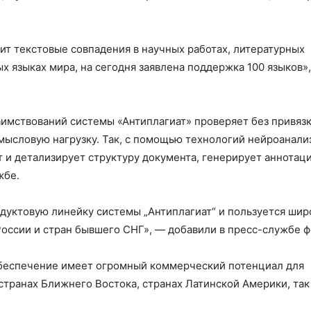
ит текстовые совпадения в научных работах, литературных
х языках мира, на сегодня заявлена поддержка 100 языков»
аимствований системы «Антиплагиат» проверяет без привяз
 смысловую нагрузку. Так, с помощью технологий нейроанали
т и детализирует структуру документа, генерирует аннотац
жбе.
дуктовую линейку системы „Антиплагиат“ и пользуется ши
России и стран бывшего СНГ», — добавили в пресс-службе ф
обеспечение имеет огромный коммерческий потенциал для
странах Ближнего Востока, странах Латинской Америки, так