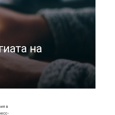
гиата на
ия в
ресс-