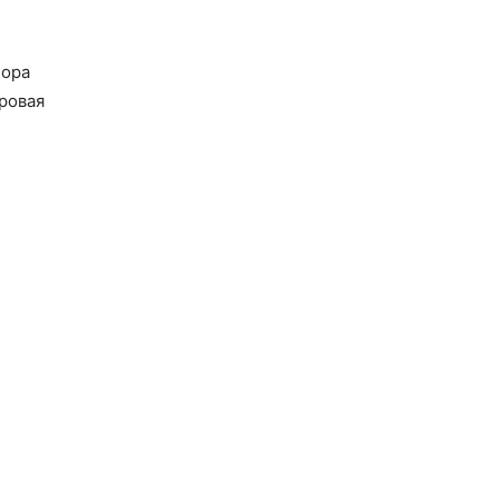
бора
ровая