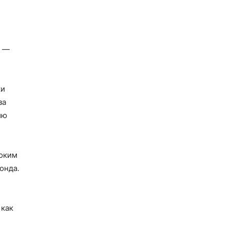
, —
ки
за
ию
роким
онда.
 как