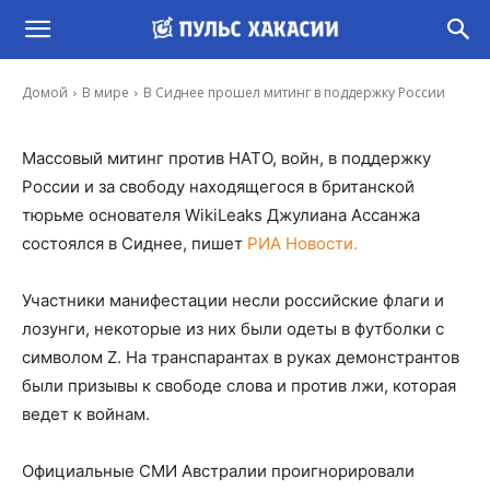
В Сиднее прошел митинг в поддержку
России
-
Иона Суслова
20 Май, 2023 16:43
Домой
В мире
В Сиднее прошел митинг в поддержку России
Массовый митинг против НАТО, войн, в поддержку
России и за свободу находящегося в британской
тюрьме основателя WikiLeaks Джулиана Ассанжа
состоялся в Сиднее, пишет
РИА Новости.
Участники манифестации несли российские флаги и
лозунги, некоторые из них были одеты в футболки с
символом Z. На транспарантах в руках демонстрантов
были призывы к свободе слова и против лжи, которая
ведет к войнам.
Официальные СМИ Австралии проигнорировали