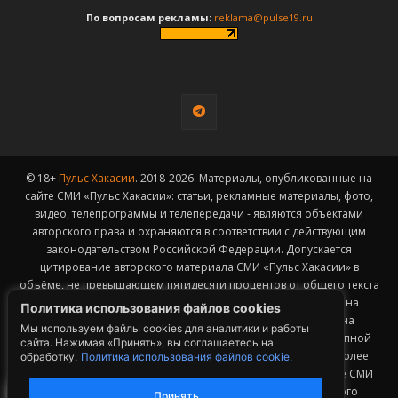
По вопросам рекламы:
reklama@pulse19.ru
© 18+
Пульс Хакасии
. 2018-2026. Материалы, опубликованные на
сайте СМИ «Пульс Хакасии»: статьи, рекламные материалы, фото,
видео, телепрограммы и телепередачи - являются объектами
авторского права и охраняются в соответствии с действующим
законодательством Российской Федерации. Допускается
цитирование авторского материала СМИ «Пульс Хакасии» в
объёме, не превышающем пятидесяти процентов от общего текста
публикации с обязательным размещением гиперссылки на
Политика использования файлов cookies
страницу заимствования материала. Гиперссылка должна
Мы используем файлы cookies для аналитики и работы
размещаться в тексте цитируемого материала и быть доступной
сайта. Нажимая «Принять», вы соглашаетесь на
для индексации поисковыми системами. Заимствование более
обработку.
Политика использования файлов cookie.
50% общего объема материала, опубликованного на сайте СМИ
«Пульс Хакасии», возможно исключительно с письменного
Принять