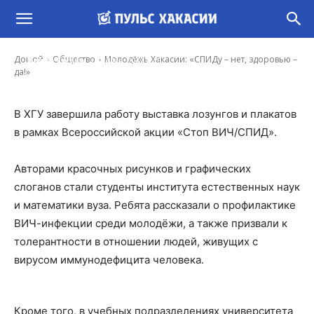
Молодёжь Хакасии: «СПИДу – нет, здоровью
– да!»
-
Домой
Общество
Молодёжь Хакасии: «СПИДу – нет, здоровью –
Ирина Гусева
19 Май, 2019 8:15
да!»
В ХГУ завершила работу выставка лозунгов и плакатов
в рамках Всероссийской акции «Стоп ВИЧ/СПИД».
Авторами красочных рисунков и графических
слоганов стали студенты института естественных наук
и математики вуза. Ребята рассказали о профилактике
ВИЧ-инфекции среди молодёжи, а также призвали к
толерантности в отношении людей, живущих с
вирусом иммунодефицита человека.
Кроме того, в учебных подразделениях университета