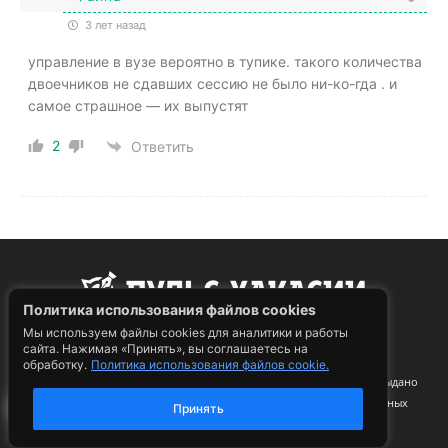
3 лет назад
управление в вузе вероятно в тупике. такого количества
двоечников не сдавших сессию не было ни-ко-гда . и
самое страшное — их выпустят
2
Ответить
Политика использования файлов cookies
Мы используем файлы cookies для аналитики и работы
сайта. Нажимая «Принять», вы соглашаетесь на
обработку.
Политика использования файлов cookie.
4
Св-во регистрации СМИ:
серия Эл № ФС77-75058 от 22.02.2019 выдано
Федеральной службой по надзору в сфере связи, информационных
Принять
технологий и массовых коммуникаций
Учредитель СМИ:
ООО «Пульс Хакасии»