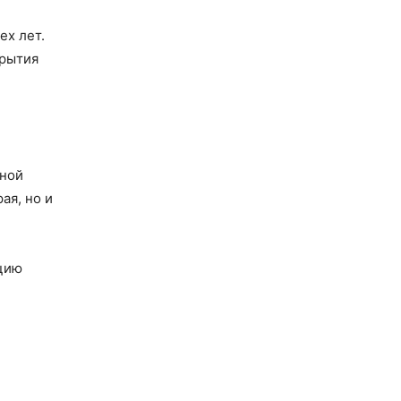
ех лет.
крытия
ьной
ая, но и
ацию