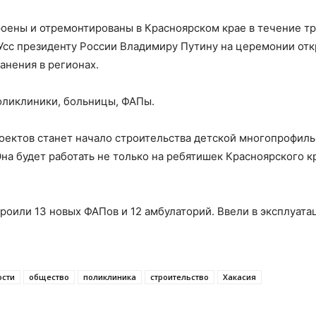
оены и отремонтированы в Красноярском крае в течение тр
Усс президенту России Владимиру Путину на церемонии от
анения в регионах.
оликлиники, больницы, ФАПы.
оектов станет начало строительства детской многопрофил
на будет работать не только на ребятишек Красноярского кр
троили 13 новых ФАПов и 12 амбулаторий. Ввели в эксплуат
ости
общество
поликлиника
строительство
Хакасия