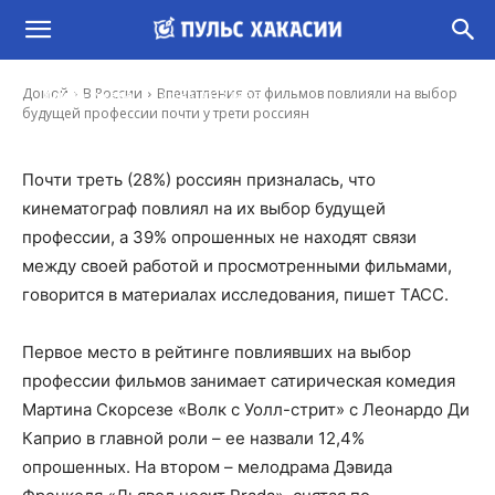
Впечатления от фильмов повлияли на выбор
будущей профессии почти у трети россиян
-
Домой
В России
Впечатления от фильмов повлияли на выбор
Ирина Гусева
12 Фев, 2023 14:36
будущей профессии почти у трети россиян
Почти треть (28%) россиян призналась, что
кинематограф повлиял на их выбор будущей
профессии, а 39% опрошенных не находят связи
между своей работой и просмотренными фильмами,
говорится в материалах исследования, пишет ТАСС.
Первое место в рейтинге повлиявших на выбор
профессии фильмов занимает сатирическая комедия
Мартина Скорсезе «Волк с Уолл-стрит» с Леонардо Ди
Каприо в главной роли – ее назвали 12,4%
опрошенных. На втором – мелодрама Дэвида