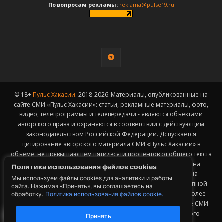
По вопросам рекламы:
reklama@pulse19.ru
© 18+
Пульс Хакасии
. 2018-2026. Материалы, опубликованные на
сайте СМИ «Пульс Хакасии»: статьи, рекламные материалы, фото,
видео, телепрограммы и телепередачи - являются объектами
авторского права и охраняются в соответствии с действующим
законодательством Российской Федерации. Допускается
цитирование авторского материала СМИ «Пульс Хакасии» в
объёме, не превышающем пятидесяти процентов от общего текста
публикации с обязательным размещением гиперссылки на
Политика использования файлов cookies
страницу заимствования материала. Гиперссылка должна
Мы используем файлы cookies для аналитики и работы
размещаться в тексте цитируемого материала и быть доступной
сайта. Нажимая «Принять», вы соглашаетесь на
для индексации поисковыми системами. Заимствование более
обработку.
Политика использования файлов cookie.
50% общего объема материала, опубликованного на сайте СМИ
«Пульс Хакасии», возможно исключительно с письменного
Принять