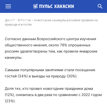
Новогодние каникулы россияне провели на
природе и в гостях
-
Домой
В России
Новогодние каникулы россияне провели на
Ирина Гусева
21 Янв, 2023 13:33
природе и в гостях
Согласно данным Всероссийского центра изучения
общественного мнения, около 76% опрошенных
россиян удовлетворены тем, как провели январские
каникулы.
Самыми популярными занятиями стали посещение
гостей (34%) и выезды на природу (30%).
Доля тех, кто провел новогодние праздники дома
(12%), снизилась в два раза по сравнению с 2022 годом
(23%).