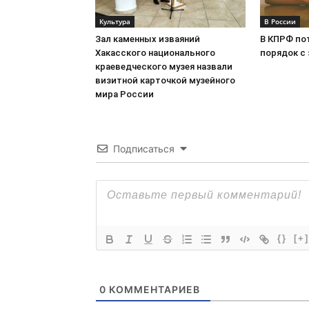
Культура
В России
Зал каменных изваяний
В КПРФ по
Хакасского национального
порядок с
краеведческого музея назвали
визитной карточкой музейного
мира России
Подписаться
{}
[+]
0
КОММЕНТАРИЕВ