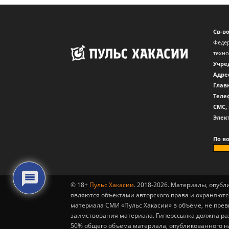
Св-в
Федер
техн
Учре
Адре
Глав
Теле
CМС,
Элек
По в
© 18+
Пульс Хакасии
. 2018-2026. Материалы, опуб
являются объектами авторского права и охраняютс
материала СМИ «Пульс Хакасии» в объёме, не пре
заимствования материала. Гиперссылка должна ра
50% общего объема материала, опубликованного н