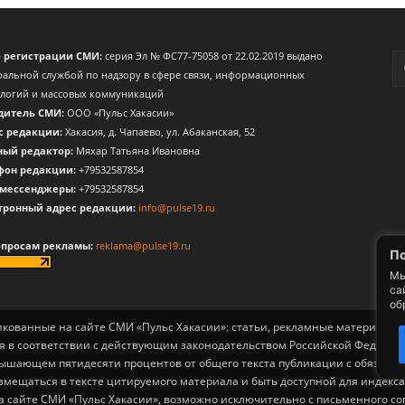
о регистрации СМИ:
серия Эл № ФС77-75058 от 22.02.2019 выдано
альной службой по надзору в сфере связи, информационных
ологий и массовых коммуникаций
дитель СМИ:
ООО «Пульс Хакасии»
с редакции:
Хакасия, д. Чапаево, ул. Абаканская, 52
ный редактор:
Мяхар Татьяна Ивановна
фон редакции:
+79532587854
 мессенджеры:
+79532587854
тронный адрес редакции:
info@pulse19.ru
опросам рекламы:
reklama@pulse19.ru
По
Мы
са
об
ликованные на сайте СМИ «Пульс Хакасии»: статьи, рекламные материалы, 
я в соответствии с действующим законодательством Российской Федерац
вышающем пятидесяти процентов от общего текста публикации с обязат
змещаться в тексте цитируемого материала и быть доступной для индек
а сайте СМИ «Пульс Хакасии», возможно исключительно с письменного со