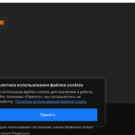
литика использования файлов cookies
 используем файлы cookies для аналитики и работы
йта. Нажимая «Принять», вы соглашаетесь на
работку.
Политика использования файлов cookie.
фото, видео, телепрограммы и телепередачи -
ии. Допускается цитирование авторского
Принять
ельным размещением гиперссылки на страницу
сации поисковыми системами. Заимствование более
гласия Редакции.