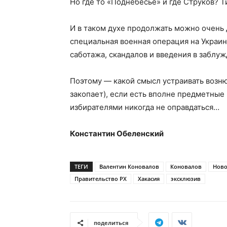
Но где то «Поднебесье» и где Струков? Т
И в таком духе продолжать можно очень д
специальная военная операция на Украин
саботажа, скандалов и введения в заблу
Поэтому — какой смысл устраивать возню
закопает), если есть вполне предметные
избирателями никогда не оправдаться…
Константин Обеленский
ТЕГИ
Валентин Коновалов
Коновалов
Ново
Правительство РХ
Хакасия
эксклюзив
поделиться