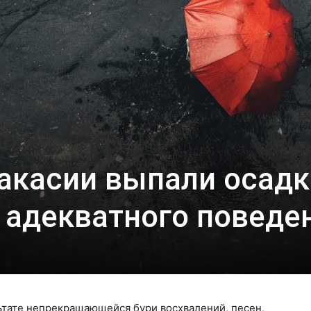
Хакасии выпали осадк
адекватного поведе
льтате непрекращающейся бури восхвалений, песен,