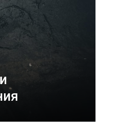
и
ния