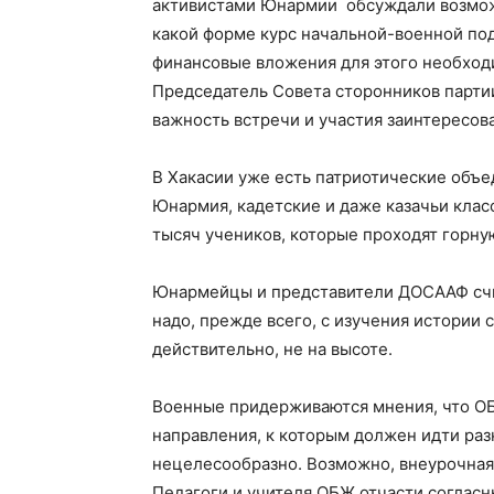
активистами Юнармии обсуждали возмож
какой форме курс начальной-военной под
финансовые вложения для этого необход
Председатель Совета сторонников парти
важность встречи и участия заинтересов
В Хакасии уже есть патриотические объе
Юнармия, кадетские и даже казачьи клас
тысяч учеников, которые проходят горну
Юнармейцы и представители ДОСААФ счи
надо, прежде всего, с изучения истории
действительно, не на высоте.
Военные придерживаются мнения, что ОБ
направления, к которым должен идти раз
нецелесообразно. Возможно, внеурочная д
Педагоги и учителя ОБЖ отчасти согласн