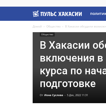
Пульс
ПОЛИТИ
Домой
Общество
В Хакасии обсудили возможн
Хакасии
Общество
В Хакасии о
включения в
курса по нач
подготовке
От
Иона Суслова
-
5 Дек, 2022 11:31