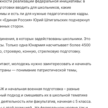
ности реализации федеральной инициативы: в
готовки вводить для школьников, какие
имы и есть ли для нужные педагогические кадры.
и «Единая Россия» Юрий Шпигальских подчеркнул
анных сторон.
динения, в которых задействованы школьники. Это
сы. Только одна Юнармия насчитывает более 4500
ю, строевую, конную, стрелковую подготовку.
тают, молодежь нужно заинтересовать и начинать
 страны — понимание патриотической темы,
Ж и начальная военная подготовка – разные
ный подход и смешивать их в школьной тематике
еятельность или факультатив, начиная с 5 класса.
ы с этой позицией. На федеральном уровне так и