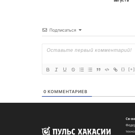
августа
Подписаться
{}
[+]
0
КОММЕНТАРИЕВ
Св-в
Федер
техн