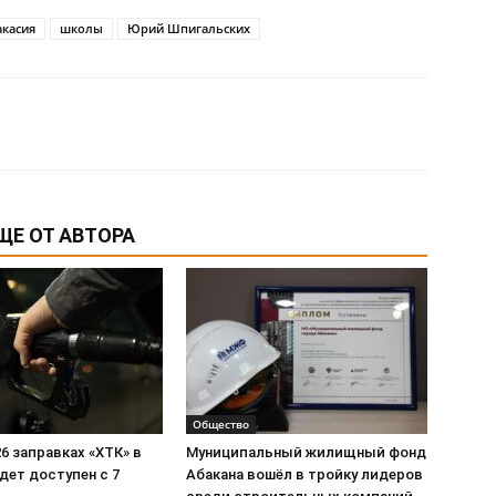
акасия
школы
Юрий Шпигальских
ЩЕ ОТ АВТОРА
Общество
26 заправках «ХТК» в
Муниципальный жилищный фонд
дет доступен с 7
Абакана вошёл в тройку лидеров