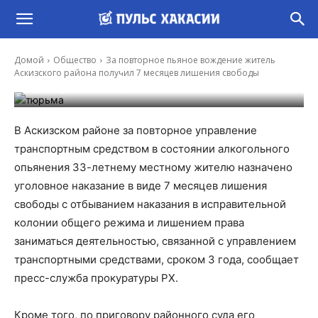
За повторное пьяное вождение житель
Аскизского района получил 7 месяцев
Домой
Общество
За повторное пьяное вождение житель
лишения свободы
Аскизского района получил 7 месяцев лишения свободы
-
Ирина Гусева
30 Ноя, 2022 10:56
В Аскизском районе за повторное управление
транспортным средством в состоянии алкогольного
опьянения 33-летнему местному жителю назначено
уголовное наказание в виде 7 месяцев лишения
свободы с отбыванием наказания в исправительной
колонии общего режима и лишением права
заниматься деятельностью, связанной с управлением
транспортными средствами, сроком 3 года, сообщает
пресс-служба прокуратуры РХ.
Кроме того, по приговору районного суда его