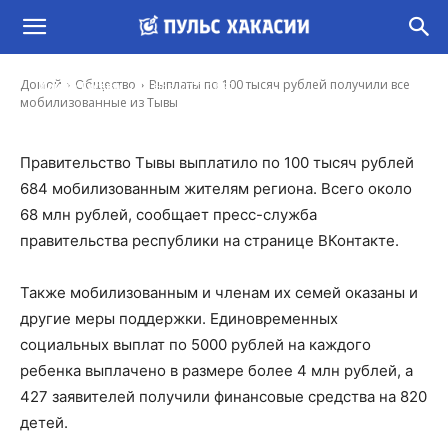
Выплаты по 100 тысяч рублей получили все
мобилизованные из Тывы
-
Домой
Общество
Выплаты по 100 тысяч рублей получили все
Ирина Гусева
12 Ноя, 2022 12:27
мобилизованные из Тывы
Правительство Тывы выплатило по 100 тысяч рублей
684 мобилизованным жителям региона. Всего около
68 млн рублей, сообщает пресс-служба
правительства республики на странице ВКонтакте.
Также мобилизованным и членам их семей оказаны и
другие меры поддержки. Единовременных
социальных выплат по 5000 рублей на каждого
ребенка выплачено в размере более 4 млн рублей, а
427 заявителей получили финансовые средства на 820
детей.