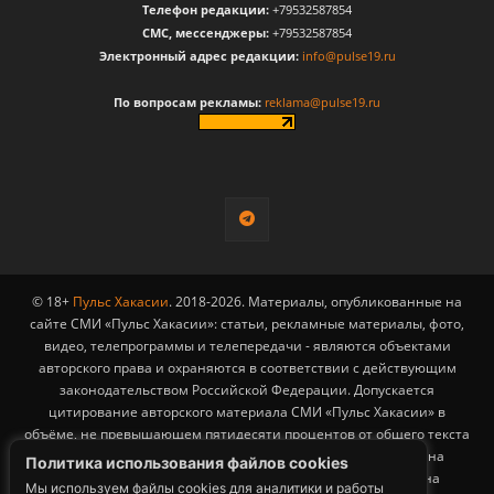
Телефон редакции:
+79532587854
CМС, мессенджеры:
+79532587854
Электронный адрес редакции:
info@pulse19.ru
По вопросам рекламы:
reklama@pulse19.ru
© 18+
Пульс Хакасии
. 2018-2026. Материалы, опубликованные на
сайте СМИ «Пульс Хакасии»: статьи, рекламные материалы, фото,
видео, телепрограммы и телепередачи - являются объектами
авторского права и охраняются в соответствии с действующим
законодательством Российской Федерации. Допускается
цитирование авторского материала СМИ «Пульс Хакасии» в
объёме, не превышающем пятидесяти процентов от общего текста
публикации с обязательным размещением гиперссылки на
Политика использования файлов cookies
страницу заимствования материала. Гиперссылка должна
Мы используем файлы cookies для аналитики и работы