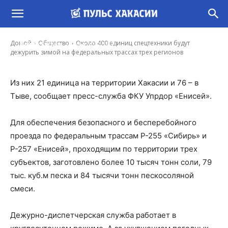
Около 400 единиц спецтехники будут
дежурить зимой на федеральных трассах
трех регионов
-
Домой
Общество
Около 400 единиц спецтехники будут
Ирина Гусева
1 Ноя, 2022 16:53
дежурить зимой на федеральных трассах трех регионов
Из них 21 единица на территории Хакасии и 76 – в
Тыве, сообщает пресс-служба ФКУ Упрдор «Енисей».
Для обеспечения безопасного и бесперебойного
проезда по федеральным трассам Р-255 «Сибирь» и
Р-257 «Енисей», проходящим по территории трех
субъектов, заготовлено более 10 тысяч тонн соли, 79
тыс. куб.м песка и 84 тысячи тонн пескосоляной
смеси.
Дежурно-диспетчерская служба работает в