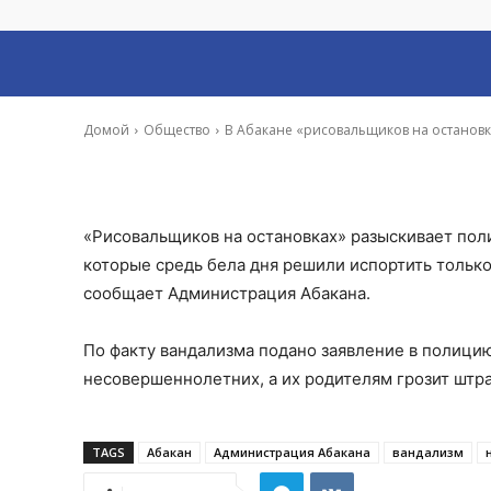
разыскивает по
-
Ирина Гусева
1 Ноя, 2022 16:16
Домой
Общество
В Абакане «рисовальщиков на остановк
«Рисовальщиков на остановках» разыскивает пол
которые средь бела дня решили испортить тольк
сообщает Администрация Абакана.
По факту вандализма подано заявление в полицию
несовершеннолетних, а их родителям грозит штр
TAGS
Абакан
Администрация Абакана
вандализм