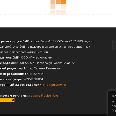
о регистрации СМИ:
серия Эл № ФС77-75058 от 22.02.2019 выдано
ральной службой по надзору в сфере связи, информационных
ологий и массовых коммуникаций
дитель СМИ:
ООО «Пульс Хакасии»
с редакции:
Хакасия, д. Чапаево, ул. Абаканская, 52
ный редактор:
Мяхар Татьяна Ивановна
фон редакции:
+79532587854
 мессенджеры:
+79532587854
тронный адрес редакции:
info@pulse19.ru
опросам рекламы:
reklama@pulse19.ru
По
Мы
са
об