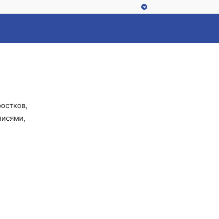
остков,
писями,