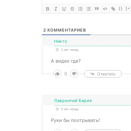
{}
[+
2
КОММЕНТАРИЕВ
Никто
3 лет назад
А видео где?
0
Ответить
Лаврентий Берия
3 лет назад
Руки бы поотрывать!