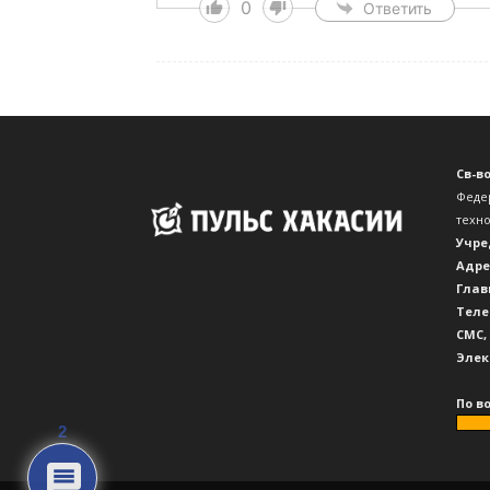
0
Ответить
Св-в
Феде
техн
Учре
Адре
Глав
Теле
CМС,
Элек
По в
2