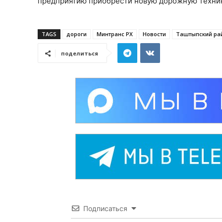
предприятию приобрести новую дорожную техник
TAGS
дороги
Минтранс РХ
Новости
Таштыпский ра
поделиться
Подписаться