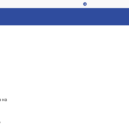
 тонны
а на
о