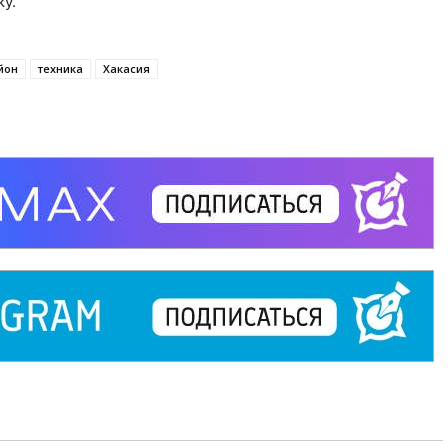
у.
йон
техника
Хакасия