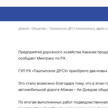
самосвалами гр
-
Ирина Гусева
1 Ноя, 2022 15:59
Домой
Общество
Таштыпское ДРСУ пополнилось двумя с
Предприятия дорожного хозяйства Хакасии продо
сообщает Минтранс по РХ.
ГУП РХ «Таштыпское ДРСУ» приобрело два новых
Это стало возможно благодаря тому, что в этом 
автомобильной дороге Абакан – Ак-Довурак обще
По итогам выполненных работ подведомственная 