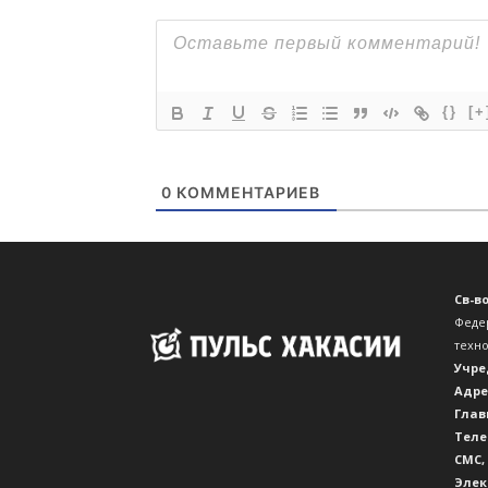
{}
[+
0
КОММЕНТАРИЕВ
Св-в
Феде
техн
Учре
Адре
Глав
Теле
CМС,
Элек