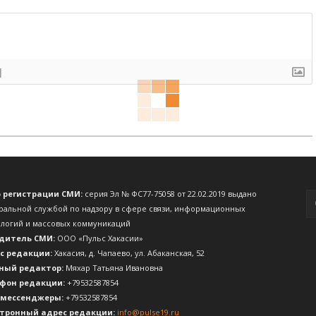
]
о регистрации СМИ:
серия Эл № ФС77-75058 от 22.02.2019 выдано
ральной службой по надзору в сфере связи, информационных
ологий и массовых коммуникаций
дитель СМИ:
ООО «Пульс Хакасии»
с редакции:
Хакасия, д. Чапаево, ул. Абаканская, 52
ный редактор:
Мяхар Татьяна Ивановна
фон редакции:
+79532587854
 мессенджеры:
+79532587854
тронный адрес редакции:
info@pulse19.ru