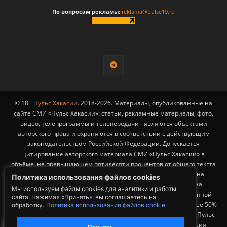
По вопросам рекламы:
reklama@pulse19.ru
© 18+
Пульс Хакасии
. 2018-2026. Материалы, опубликованные на
сайте СМИ «Пульс Хакасии»: статьи, рекламные материалы, фото,
видео, телепрограммы и телепередачи - являются объектами
авторского права и охраняются в соответствии с действующим
законодательством Российской Федерации. Допускается
цитирование авторского материала СМИ «Пульс Хакасии» в
объёме, не превышающем пятидесяти процентов от общего текста
публикации с обязательным размещением гиперссылки на
Политика использования файлов cookies
страницу заимствования материала. Гиперссылка должна
Мы используем файлы cookies для аналитики и работы
размещаться в тексте цитируемого материала и быть доступной
сайта. Нажимая «Принять», вы соглашаетесь на
для индексации поисковыми системами. Заимствование более 50%
обработку.
Политика использования файлов cookie.
общего объема материала, опубликованного на сайте СМИ «Пульс
Хакасии», возможно исключительно с письменного согласия