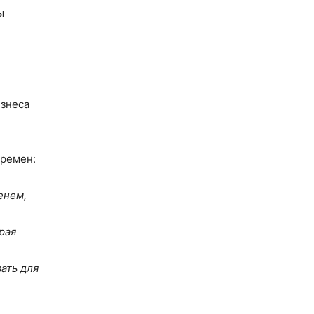
ы
изнеса
еремен:
енем,
рая
ать для