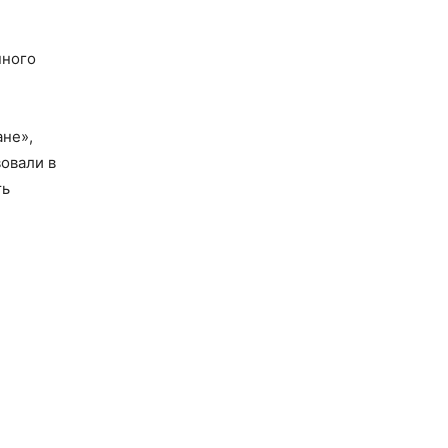
нного
не»,
вовали в
ть