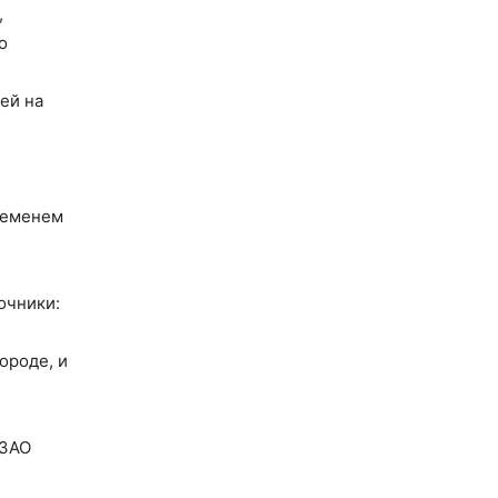
,
о
ей на
ременем
очники:
ороде, и
 ЗАО