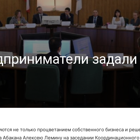
дприниматели задали
ются не только процветанием собственного бизнеса и ре
а Абакана Алексею Лемину на заседании Координационного