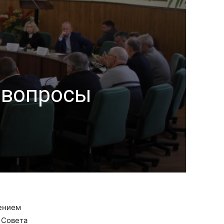
 вопросы
шением
 Совета