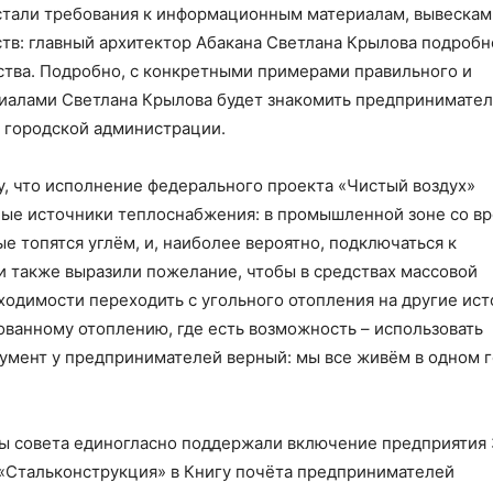
стали требования к информационным материалам, вывескам
тв: главный архитектор Абакана Светлана Крылова подробн
йства. Подробно, с конкретными примерами правильного и
иалами Светлана Крылова будет знакомить предпринимател
е городской администрации.
, что исполнение федерального проекта «Чистый воздух»
вные источники теплоснабжения: в промышленной зоне со в
е топятся углём, и, наиболее вероятно, подключаться к
 также выразили пожелание, чтобы в средствах массовой
димости переходить с угольного отопления на другие ист
ованному отоплению, где есть возможность – использовать
умент у предпринимателей верный: мы все живём в одном г
ы совета единогласно поддержали включение предприятия
«Стальконструкция» в Книгу почёта предпринимателей