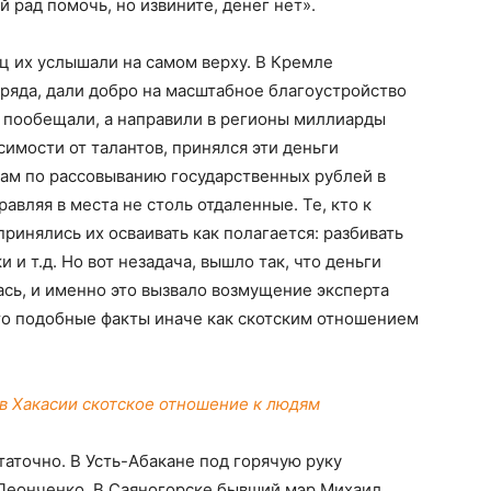
й рад помочь, но извините, денег нет».
ц их услышали на самом верху. В Кремле
ряда, дали добро на масштабное благоустройство
о пообещали, а направили в регионы миллиарды
имости от талантов, принялся эти деньги
ам по рассовыванию государственных рублей в
авляя в места не столь отдаленные. Те, кто к
ринялись их осваивать как полагается: разбивать
 и т.д. Но вот незадача, вышло так, что деньги
лась, и именно это вызвало возмущение эксперта
о подобные факты иначе как скотским отношением
в Хакасии скотское отношение к людям
таточно. В Усть-Абакане под горячую руку
 Леонченко. В Саяногорске бывший мэр Михаил