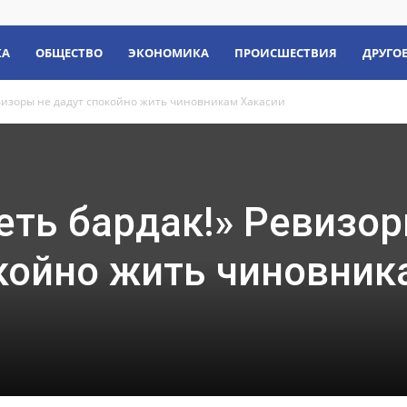
КА
ОБЩЕСТВО
ЭКОНОМИКА
ПРОИСШЕСТВИЯ
ДРУГО
евизоры не дадут спокойно жить чиновникам Хакасии
еть бардак!» Ревизо
окойно жить чиновник