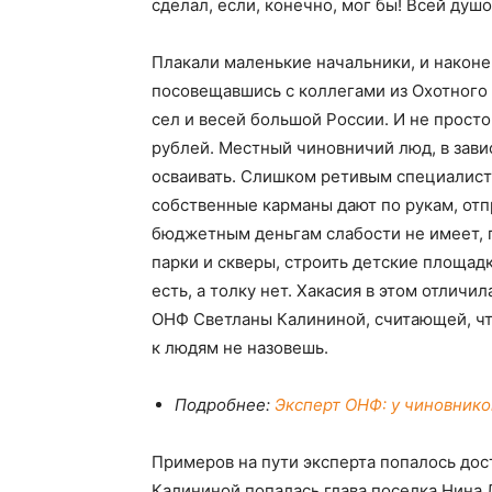
сделал, если, конечно, мог бы! Всей душо
Плакали маленькие начальники, и наконе
посовещавшись с коллегами из Охотного 
сел и весей большой России. И не прост
рублей. Местный чиновничий люд, в завис
осваивать. Слишком ретивым специалист
собственные карманы дают по рукам, отпр
бюджетным деньгам слабости не имеет, п
парки и скверы, строить детские площадки
есть, а толку нет. Хакасия в этом отличи
ОНФ Светланы Калининой, считающей, чт
к людям не назовешь.
Подробнее:
Эксперт ОНФ: у чиновнико
Примеров на пути эксперта попалось дос
Калининой попалась глава поселка Нина