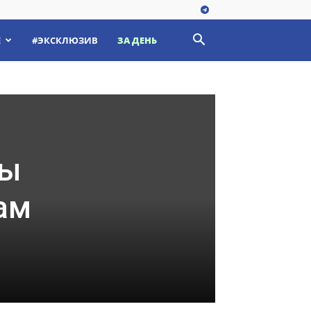
Е
#ЭКСКЛЮЗИВ
ЗА ДЕНЬ
ры
ам