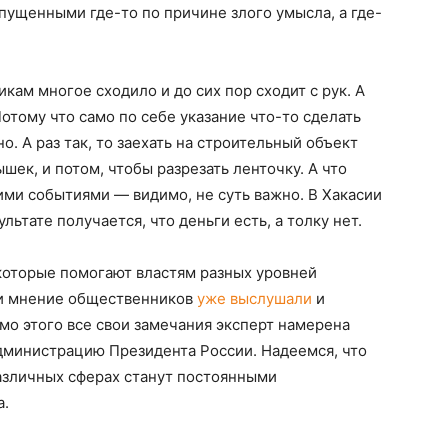
ущенными где-то по причине злого умысла, а где-
ам многое сходило и до сих пор сходит с рук. А
Потому что само по себе указание что-то сделать
о. А раз так, то заехать на строительный объект
шек, и потом, чтобы разрезать ленточку. А что
ми событиями — видимо, не суть важно. В Хакасии
льтате получается, что деньги есть, а толку нет.
которые помогают властям разных уровней
ии мнение общественников
уже выслушали
и
о этого все свои замечания эксперт намерена
 Администрацию Президента России. Надеемся, что
различных сферах станут постоянными
а.