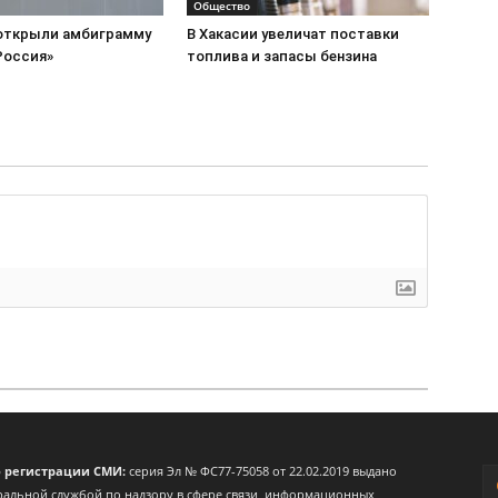
Общество
 открыли амбиграмму
В Хакасии увеличат поставки
Россия»
топлива и запасы бензина
о регистрации СМИ:
серия Эл № ФС77-75058 от 22.02.2019 выдано
альной службой по надзору в сфере связи, информационных