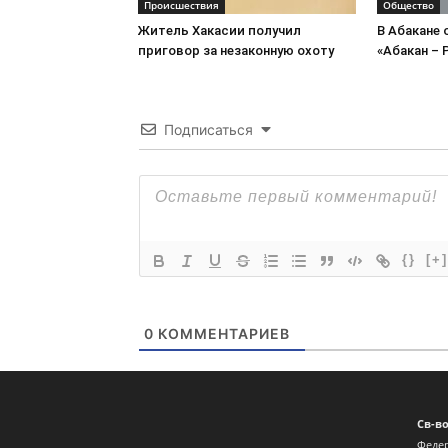
Происшествия
Общество
Житель Хакасии получил
В Абакане
приговор за незаконную охоту
«Абакан – 
Подписаться
{}
[+]
0
КОММЕНТАРИЕВ
Св-в
Федер