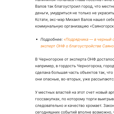
Валов так благоустроил город, что местн
деньги, умудриться не только не украсит
Кстати, экс-мэр Михаил Валов нашел себе
коммунальную организацию «Саяногорски
Подробнее:
«Подрядчика — в черный с
эксперт ОНФ о благоустройстве Саяно
В Черногорске от эксперта ОНФ досталось
например, в гордость Черногорска, горо
сделана большая часть объектов так, что
они опасные, во-вторых, уже рассыпаютс
У местных властей на этот счет новый а
госсзакупках, по которому торги выигрыв
следовательно и качество хромает. Закон
сегодняшних событий вполне возможно, чт