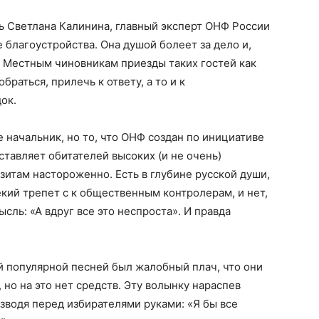
ь Светлана Калинина, главный эксперт ОНФ России
 благоустройства. Она душой болеет за дело и,
. Местным чиновникам приезды таких гостей как
браться, прилечь к ответу, а то и к
ок.
 начальник, но то, что ОНФ создан по инициативе
ставляет обитателей высоких (и не очень)
зитам настороженно. Есть в глубине русской души,
екий трепет с к общественным контролерам, и нет,
сль: «А вдруг все это неспроста». И правда
й популярной песней был жалобный плач, что они
 но на это нет средств. Эту волынку нараспев
разводя перед избирателями руками: «Я бы все