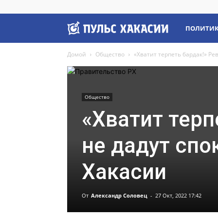
Пульс
ПОЛИТИ
Домой
Общество
«Хватит терпеть бардак!» Р
Хакасии
Общество
«Хватит терп
не дадут сп
Хакасии
От
Александр Соловец
-
27 Окт, 2022 17:42