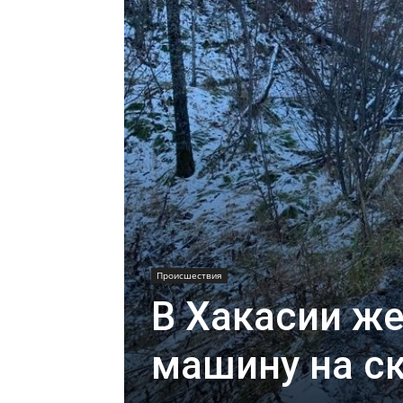
Происшествия
В Хакасии ж
машину на с