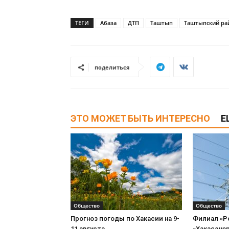
ТЕГИ
Абаза
ДТП
Таштып
Таштыпский ра
поделиться
ЭТО МОЖЕТ БЫТЬ ИНТЕРЕСНО
Е
Общество
Общество
Прогноз погоды по Хакасии на 9-
Филиал «Р
11 августа
«Хакасэнер