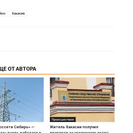
йон
Хакасия
ЩЕ ОТ АВТОРА
Происшествия
оссети Сибирь» —
Житель Хакасии получил
го» вновь работает в
приговор за незаконную охоту