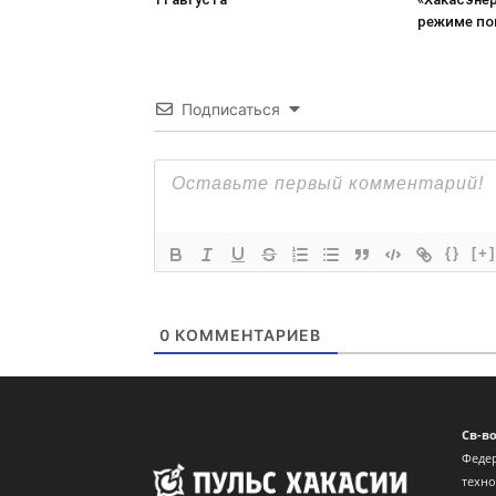
режиме по
Подписаться
{}
[+]
0
КОММЕНТАРИЕВ
Св-в
Федер
техн