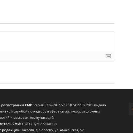
о регистрации СМИ:
серия Эл № ФС77-75058 от 22.02.2019 выдано
альной службой по надзору в сфере связи, информационных
ологий и массовых коммуникаций
дитель СМИ:
ООО «Пульс Хакасии»
с редакции:
Хакасия, д. Чапаево, ул. Абаканская, 52