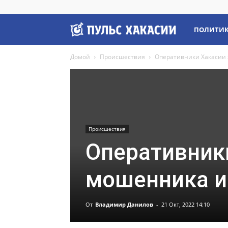
Пульс
ПОЛИТИ
Домой
Происшествия
Оперативники Хакасии
Хакасии
Происшествия
Оперативник
мошенника и
От
Владимир Данилов
-
21 Окт, 2022 14:10