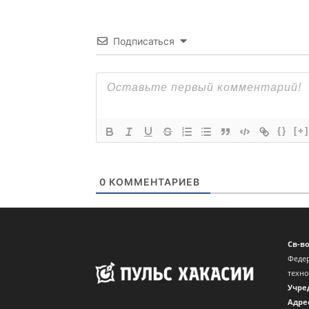
Подписаться
{}
[+]
0
КОММЕНТАРИЕВ
Св-в
Федер
техн
Учре
Адре