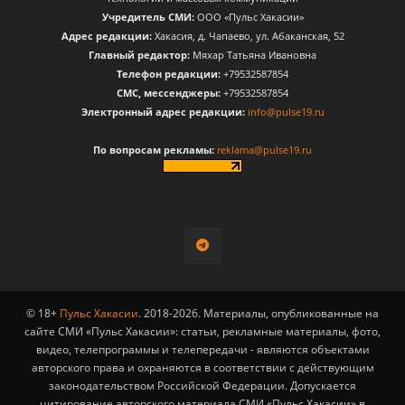
Учредитель СМИ:
ООО «Пульс Хакасии»
Адрес редакции:
Хакасия, д. Чапаево, ул. Абаканская, 52
Главный редактор:
Мяхар Татьяна Ивановна
Телефон редакции:
+79532587854
CМС, мессенджеры:
+79532587854
Электронный адрес редакции:
info@pulse19.ru
По вопросам рекламы:
reklama@pulse19.ru
© 18+
Пульс Хакасии
. 2018-2026. Материалы, опубликованные на
сайте СМИ «Пульс Хакасии»: статьи, рекламные материалы, фото,
видео, телепрограммы и телепередачи - являются объектами
авторского права и охраняются в соответствии с действующим
законодательством Российской Федерации. Допускается
цитирование авторского материала СМИ «Пульс Хакасии» в