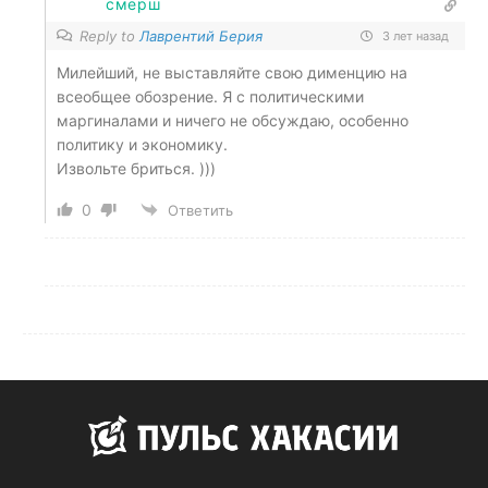
смерш
Reply to
Лаврентий Берия
3 лет назад
Милейший, не выставляйте свою дименцию на
всеобщее обозрение. Я с политическими
маргиналами и ничего не обсуждаю, особенно
политику и экономику.
Извольте бриться. )))
0
Ответить