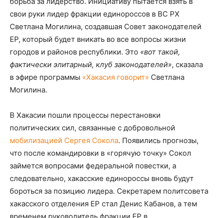
борьба за лидерство. Инициативу пытается взять в
свои руки лидер фракции единороссов в ВС РХ
Светлана Могилина, создавшая Совет законодателей
ЕР, который будет вникать во все вопросы жизни
городов и районов республики. Это
«вот такой,
фактически элитарный, клуб законодателей»
, сказала
в эфире программы
«Хакасия говорит»
Светлана
Могилина.
В Хакасии пошли процессы перестановки
политических сил, связанные с добровольной
мобилизацией Сергея Сокола
. Появились прогнозы,
что после командировки в «горячую точку» Сокол
займется вопросами федеральной повестки, а
следовательно, хакасские единороссы вновь будут
бороться за позицию лидера. Секретарем политсовета
хакасского отделения ЕР стал Денис Кабанов, а тем
временем руководитель фракции ЕР в