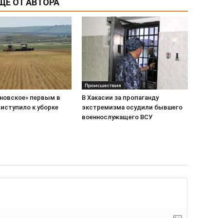
ЩЕ ОТ АВТОРА
Происшествия
новское» первым в
В Хакасии за пропаганду
иступило к уборке
экстремизма осудили бывшего
военнослужащего ВСУ