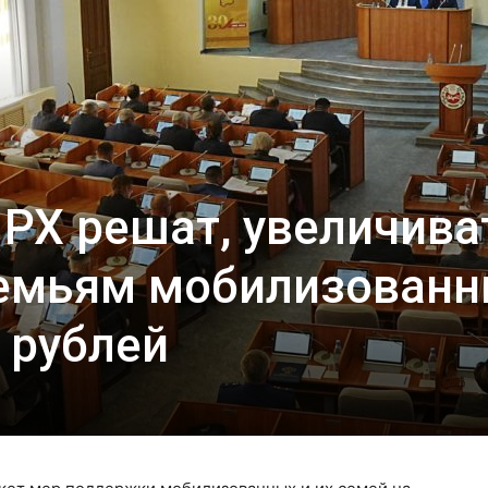
РХ решат, увеличива
емьям мобилизован
 рублей