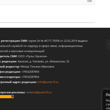
о регистрации СМИ:
серия Эл № ФС77-75058 от 22.02.2019 выдано
альной службой по надзору в сфере связи, информационных
ологий и массовых коммуникаций
дитель СМИ:
ООО «Пульс Хакасии»
с редакции:
Хакасия, д. Чапаево, ул. Абаканская, 52
ный редактор:
Мяхар Татьяна Ивановна
фон редакции:
+79532587854
 мессенджеры:
+79532587854
тронный адрес редакции:
info@pulse19.ru
опросам рекламы:
reklama@pulse19.ru
По
Мы
са
об