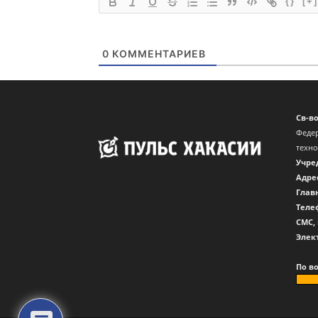
{}
[+]
0
КОММЕНТАРИЕВ
Св-в
Федер
техн
Учре
Адре
Глав
Теле
CМС,
Элек
По в