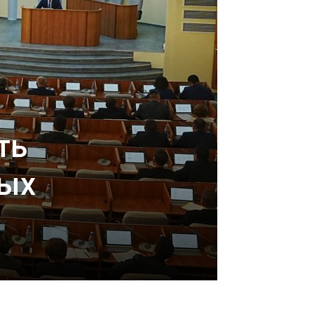
ть
ных