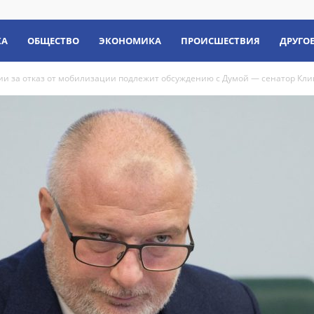
КА
ОБЩЕСТВО
ЭКОНОМИКА
ПРОИСШЕСТВИЯ
ДРУГО
ии за отказ от мобилизации подлежит обсуждению с Думой — сенатор Кл