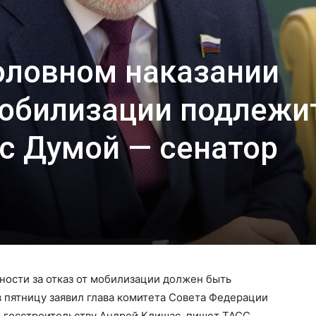
оловном наказании
мобилизации подлежи
с Думой — сенатор
ности за отказ от мобилизации должен быть
в пятницу заявил глава комитета Совета Федерации
и госстроительству Андрей Клишас, пишет ТАСС.