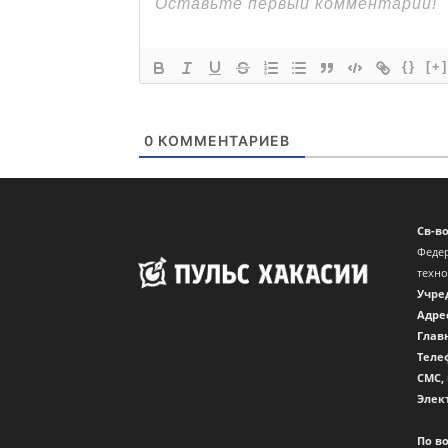
{}
[+]
0
КОММЕНТАРИЕВ
Св-в
Федер
техн
Учре
Адре
Глав
Теле
CМС,
Элек
По в