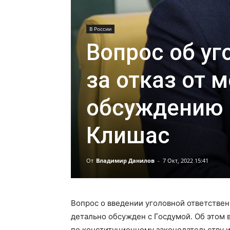
В России
Вопрос об уг
за отказ от 
обсуждению 
Клишас
От
Владимир Данилов
-
7 Окт, 2022 15:41
Вопрос о введении уголовной ответствен
детально обсужден с Госдумой. Об этом 
по конституционному законодательству 