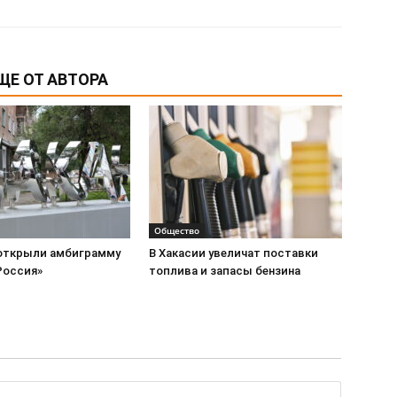
ЩЕ ОТ АВТОРА
Общество
 открыли амбиграмму
В Хакасии увеличат поставки
Россия»
топлива и запасы бензина