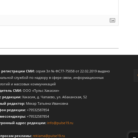
о регистрации СМИ:
серия Эл № ФС77-75058 от 22.02.2019 выдано
альной службой по надзору в сфере связи, информационных
ологий и массовых коммуникаций
дитель СМИ:
ООО «Пульс Хакасии»
с редакции:
Хакасия, д. Чапаево, ул. Абаканская, 52
ный редактор:
Мяхар Татьяна Ивановна
фон редакции:
+79532587854
 мессенджеры:
+79532587854
тронный адрес редакции:
info@pulse19.ru
опросам рекламы:
reklama@pulse19.ru