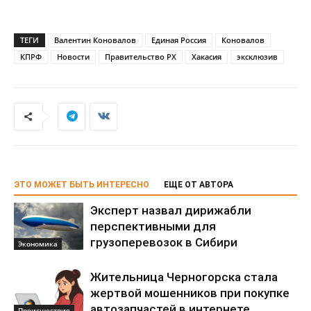
ТЕГИ
Валентин Коновалов
Единая Россия
Коновалов
КПРФ
Новости
Правительство РХ
Хакасия
эксклюзив
ЭТО МОЖЕТ БЫТЬ ИНТЕРЕСНО
ЕЩЕ ОТ АВТОРА
Эксперт назвал дирижабли
перспективными для
грузоперевозок в Сибири
Экономика
Жительница Черногорска стала
жертвой мошенников при покупке
автозапчастей в интернете
Происшествия