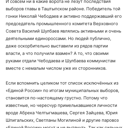
И совсем ни в какие ворота не лезут последствия
выборов главы в Таштыпском районе. Победитель той
гонки Николай Чебодаев и активно поддержавший его
председатель промышленного комитета Верховного
Совета Василий Шулбаев являлись активными и очень
деятельными единороссами. Но людей публично,
даже оскорбительно выставили из рядов партии
власти, а что получили взамен? А то, что своими
руками отдали Чебодаева и Шулбаева коммунистам
вместе с немалым числом уже их сторонников.
Если вспомнить целиком тот список исключённых из
«Единой России» по итогам муниципальных выборов,
становится по-настоящему грустно. Потому что
известные, но чересчур примелькавшиеся личности
вроде Абрека Челтыгмашева, Сергея Зайцева, Юрия
Шпигальских, Светланы Могилиной и другие паровоз
«Единой России» могут и не вытянуть. Так как сильных