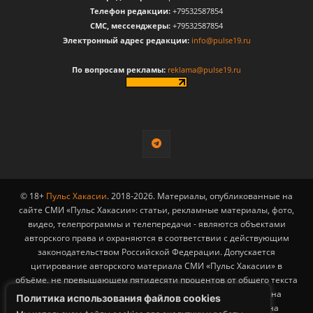
Телефон редакции:
+79532587854
CМС, мессенджеры:
+79532587854
Электронный адрес редакции:
info@pulse19.ru
По вопросам рекламы:
reklama@pulse19.ru
© 18+
Пульс Хакасии
. 2018-2026. Материалы, опубликованные на
сайте СМИ «Пульс Хакасии»: статьи, рекламные материалы, фото,
видео, телепрограммы и телепередачи - являются объектами
авторского права и охраняются в соответствии с действующим
законодательством Российской Федерации. Допускается
цитирование авторского материала СМИ «Пульс Хакасии» в
объёме, не превышающем пятидесяти процентов от общего текста
публикации с обязательным размещением гиперссылки на
Политика использования файлов cookies
страницу заимствования материала. Гиперссылка должна