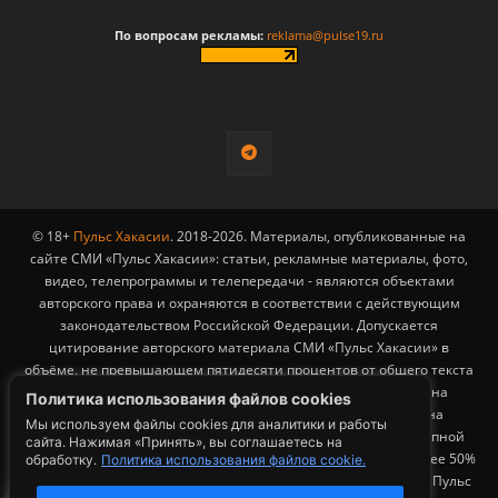
По вопросам рекламы:
reklama@pulse19.ru
© 18+
Пульс Хакасии
. 2018-2026. Материалы, опубликованные на
сайте СМИ «Пульс Хакасии»: статьи, рекламные материалы, фото,
видео, телепрограммы и телепередачи - являются объектами
авторского права и охраняются в соответствии с действующим
законодательством Российской Федерации. Допускается
цитирование авторского материала СМИ «Пульс Хакасии» в
объёме, не превышающем пятидесяти процентов от общего текста
публикации с обязательным размещением гиперссылки на
Политика использования файлов cookies
страницу заимствования материала. Гиперссылка должна
Мы используем файлы cookies для аналитики и работы
размещаться в тексте цитируемого материала и быть доступной
сайта. Нажимая «Принять», вы соглашаетесь на
для индексации поисковыми системами. Заимствование более 50%
обработку.
Политика использования файлов cookie.
общего объема материала, опубликованного на сайте СМИ «Пульс