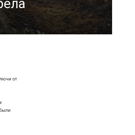
рела
ключи от
м
 были