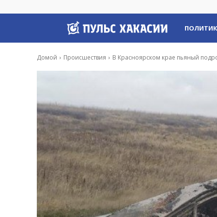
Пульс
ПОЛИТИ
Хакасии
Домой
Происшествия
В Красноярском крае пьяный подро