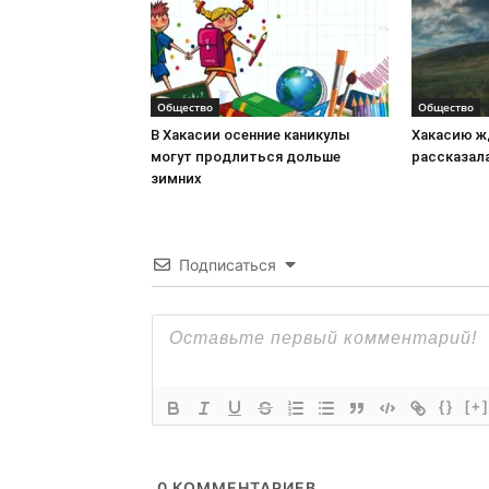
Общество
Общество
В Хакасии осенние каникулы
Хакасию ж
могут продлиться дольше
рассказала
зимних
Подписаться
{}
[+]
0
КОММЕНТАРИЕВ