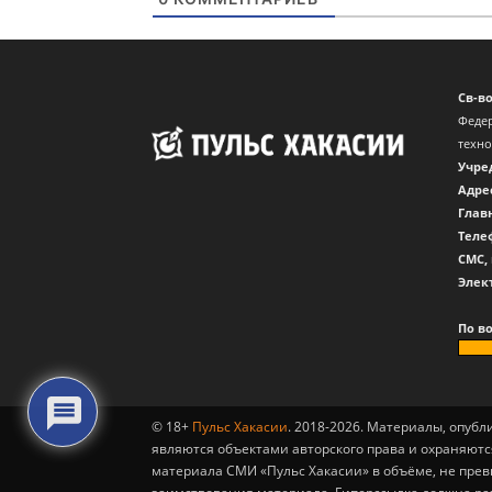
Св-в
Федер
техн
Учре
Адре
Глав
Теле
CМС,
Элек
По в
© 18+
Пульс Хакасии
. 2018-2026. Материалы, опуб
являются объектами авторского права и охраняютс
материала СМИ «Пульс Хакасии» в объёме, не пре