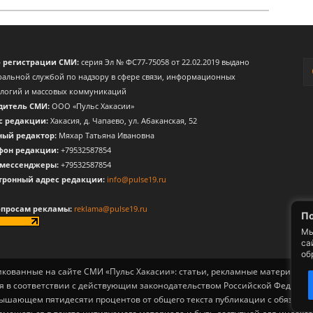
о регистрации СМИ:
серия Эл № ФС77-75058 от 22.02.2019 выдано
альной службой по надзору в сфере связи, информационных
ологий и массовых коммуникаций
дитель СМИ:
ООО «Пульс Хакасии»
с редакции:
Хакасия, д. Чапаево, ул. Абаканская, 52
ный редактор:
Мяхар Татьяна Ивановна
фон редакции:
+79532587854
 мессенджеры:
+79532587854
тронный адрес редакции:
info@pulse19.ru
опросам рекламы:
reklama@pulse19.ru
По
Мы
са
об
ликованные на сайте СМИ «Пульс Хакасии»: статьи, рекламные материалы, 
я в соответствии с действующим законодательством Российской Федерац
вышающем пятидесяти процентов от общего текста публикации с обязат