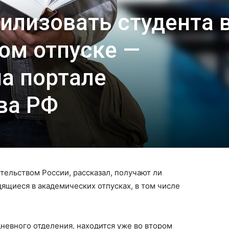
илизовать студента 
ом отпуске —
а портале
ва РФ
ельством России, рассказал, получают ли
дящиеся в академических отпусках, в том числе
дневного отделения, находится уже во втором