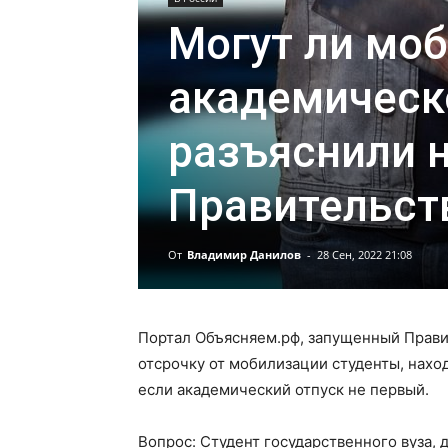
Могут ли моб
академическ
разъяснили н
Правительст
От
Владимир Данилов
-
28 Сен, 2022 21:08
Портал Объясняем.рф, запущенный Правит
отсрочку от мобилизации студенты, нахо
если академический отпуск не первый.
Вопрос: Студент государственного вуза, 