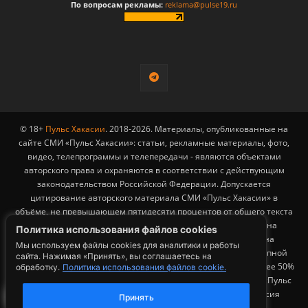
По вопросам рекламы:
reklama@pulse19.ru
© 18+
Пульс Хакасии
. 2018-2026. Материалы, опубликованные на
сайте СМИ «Пульс Хакасии»: статьи, рекламные материалы, фото,
видео, телепрограммы и телепередачи - являются объектами
авторского права и охраняются в соответствии с действующим
законодательством Российской Федерации. Допускается
цитирование авторского материала СМИ «Пульс Хакасии» в
объёме, не превышающем пятидесяти процентов от общего текста
публикации с обязательным размещением гиперссылки на
Политика использования файлов cookies
страницу заимствования материала. Гиперссылка должна
Мы используем файлы cookies для аналитики и работы
размещаться в тексте цитируемого материала и быть доступной
сайта. Нажимая «Принять», вы соглашаетесь на
для индексации поисковыми системами. Заимствование более 50%
обработку.
Политика использования файлов cookie.
1
общего объема материала, опубликованного на сайте СМИ «Пульс
Хакасии», возможно исключительно с письменного согласия
Принять
Редакции.