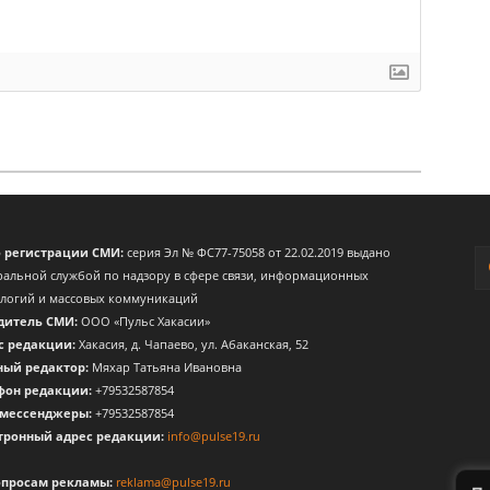
о регистрации СМИ:
серия Эл № ФС77-75058 от 22.02.2019 выдано
альной службой по надзору в сфере связи, информационных
ологий и массовых коммуникаций
дитель СМИ:
ООО «Пульс Хакасии»
с редакции:
Хакасия, д. Чапаево, ул. Абаканская, 52
ный редактор:
Мяхар Татьяна Ивановна
фон редакции:
+79532587854
 мессенджеры:
+79532587854
тронный адрес редакции:
info@pulse19.ru
опросам рекламы:
reklama@pulse19.ru