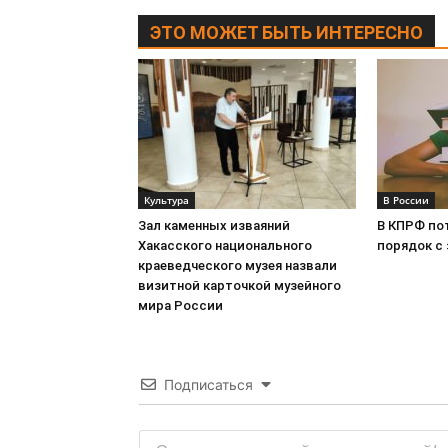
ЭТО МОЖЕТ БЫТЬ ИНТЕРЕСНО
Культура
В России
Зал каменных изваяний
В КПРФ по
Хакасского национального
порядок с
краеведческого музея назвали
визитной карточкой музейного
мира России
Подписаться