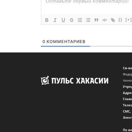
{}
[+]
0
КОММЕНТАРИЕВ
Св-в
Федер
техн
Учре
Адре
Глав
Теле
CМС,
Элек
По в