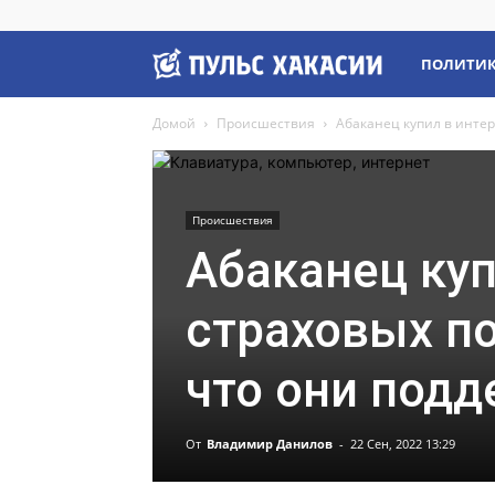
Пульс
ПОЛИТИ
Домой
Происшествия
Абаканец купил в интерн
Хакасии
Происшествия
Абаканец куп
страховых по
что они под
От
Владимир Данилов
-
22 Сен, 2022 13:29