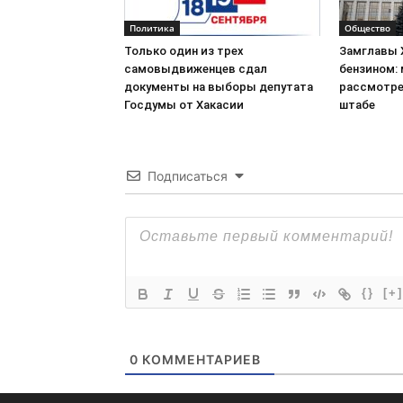
Политика
Общество
Только один из трех
Замглавы 
самовыдвиженцев сдал
бензином:
документы на выборы депутата
рассмотре
Госдумы от Хакасии
штабе
Подписаться
{}
[+]
0
КОММЕНТАРИЕВ