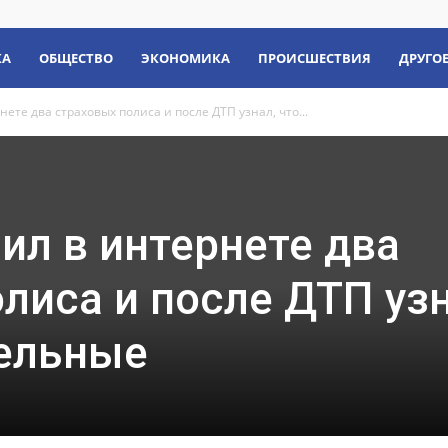
КА
ОБЩЕСТВО
ЭКОНОМИКА
ПРОИСШЕСТВИЯ
ДРУГО
ете два страховых полиса и после ДТП узнал, что...
ил в интернете два
лиса и после ДТП узн
дельные