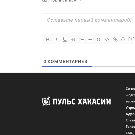
{}
[+]
0
КОММЕНТАРИЕВ
Св-в
Федер
техн
Учре
Адре
Глав
Теле
CМС,