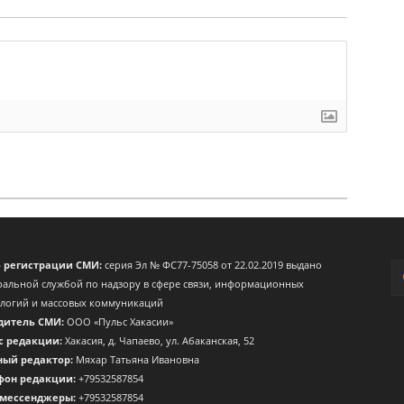
о регистрации СМИ:
серия Эл № ФС77-75058 от 22.02.2019 выдано
альной службой по надзору в сфере связи, информационных
ологий и массовых коммуникаций
дитель СМИ:
ООО «Пульс Хакасии»
с редакции:
Хакасия, д. Чапаево, ул. Абаканская, 52
ный редактор:
Мяхар Татьяна Ивановна
фон редакции:
+79532587854
 мессенджеры:
+79532587854