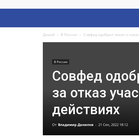
Домой
В России
Совфед одобрил закон о наказ
В России
Совфед одобр
за отказ уча
действиях
От
Владимир Данилов
-
21 Сен, 2022 18:12