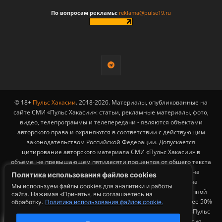
По вопросам рекламы:
reklama@pulse19.ru
© 18+
Пульс Хакасии
. 2018-2026. Материалы, опубликованные на
сайте СМИ «Пульс Хакасии»: статьи, рекламные материалы, фото,
видео, телепрограммы и телепередачи - являются объектами
авторского права и охраняются в соответствии с действующим
законодательством Российской Федерации. Допускается
цитирование авторского материала СМИ «Пульс Хакасии» в
объёме, не превышающем пятидесяти процентов от общего текста
публикации с обязательным размещением гиперссылки на
Политика использования файлов cookies
страницу заимствования материала. Гиперссылка должна
Мы используем файлы cookies для аналитики и работы
размещаться в тексте цитируемого материала и быть доступной
сайта. Нажимая «Принять», вы соглашаетесь на
для индексации поисковыми системами. Заимствование более 50%
обработку.
Политика использования файлов cookie.
общего объема материала, опубликованного на сайте СМИ «Пульс
Хакасии», возможно исключительно с письменного согласия