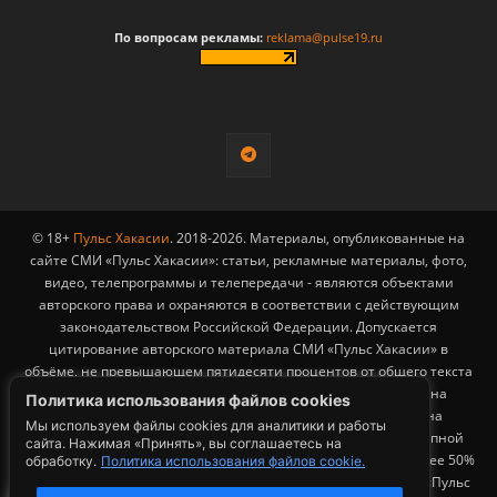
По вопросам рекламы:
reklama@pulse19.ru
© 18+
Пульс Хакасии
. 2018-2026. Материалы, опубликованные на
сайте СМИ «Пульс Хакасии»: статьи, рекламные материалы, фото,
видео, телепрограммы и телепередачи - являются объектами
авторского права и охраняются в соответствии с действующим
законодательством Российской Федерации. Допускается
цитирование авторского материала СМИ «Пульс Хакасии» в
объёме, не превышающем пятидесяти процентов от общего текста
публикации с обязательным размещением гиперссылки на
Политика использования файлов cookies
страницу заимствования материала. Гиперссылка должна
Мы используем файлы cookies для аналитики и работы
размещаться в тексте цитируемого материала и быть доступной
сайта. Нажимая «Принять», вы соглашаетесь на
для индексации поисковыми системами. Заимствование более 50%
обработку.
Политика использования файлов cookie.
общего объема материала, опубликованного на сайте СМИ «Пульс