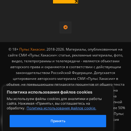
© 18+
Пульс Хакасии
. 2018-2026. Материалы, опубликованные на
сайте СМИ «Пульс Хакасии»: статьи, рекламные материалы, фото,
видео, телепрограммы и телепередачи - являются объектами
авторского права и охраняются в соответствии с действующим
законодательством Российской Федерации. Допускается
цитирование авторского материала СМИ «Пульс Хакасии» в
объёме, не превышающем пятидесяти процентов от общего текста
публикации с обязательным размещением гиперссылки на
Политика использования файлов cookies
страницу заимствования материала. Гиперссылка должна
Мы используем файлы cookies для аналитики и работы
размещаться в тексте цитируемого материала и быть доступной
сайта. Нажимая «Принять», вы соглашаетесь на
для индексации поисковыми системами. Заимствование более 50%
обработку.
Политика использования файлов cookie.
1
общего объема материала, опубликованного на сайте СМИ «Пульс
Хакасии», возможно исключительно с письменного согласия
Принять
Редакции.