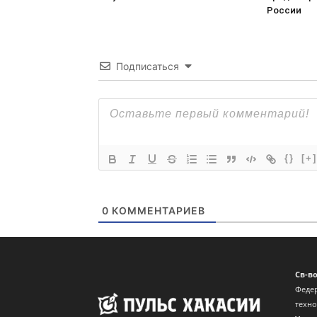
России
Подписаться
{}
[+]
0
КОММЕНТАРИЕВ
Св-в
Федер
техн