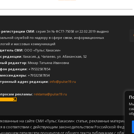
о регистрации СМИ:
серия Эл № ФС77-75058 от 22.02.2019 выдано
ральной службой по надзору в сфере связи, информационных
ологий и массовых коммуникаций
дитель СМИ:
ООО «Пульс Хакасии»
с редакции:
Хакасия, д. Чапаево, ул. Абаканская, 52
ный редактор:
Мяхар Татьяна Ивановна
фон редакции:
+79532587854
 мессенджеры:
+79532587854
тронный адрес редакции:
info@pulse19.ru
опросам рекламы:
reklama@pulse19.ru
По
Мы
са
об
икованные на сайте СМИ «Пульс Хакасии»: статьи, рекламные материалы, 
ся в соответствии с действующим законодательством Российской Федерац
вышающем пятидесяти процентов от общего текста публикации с обязат