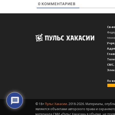
0
КОММЕНТАРИЕВ
Св-в
Феде
техн
Учре
Адре
Глав
Теле
CМС,
Элек
По в
© 18+
Пульс Хакасии
. 2018-2026. Материалы, опубл
являются объектами авторского права и охраняют
материала СМИ «Пульс Хакасии» в объёме, не пре