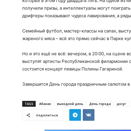
которых в этом году двадцать пять. На одной из
получили призы, а интеллектуалы могут поиграть 
дрифтеры показывают чудеса лавирования, а ряд
Семейный футбол, мастер-классы на сапах, выступ
жареного мяса – всё это прямо сейчас в Парке ку
Но и это ещё не всё: вечером, в 20:00, на сцене
выступят артисты Республиканской филармонии с
состоится концерт певицы Полины Гагариной.
Завершится День города праздничным салютом в 
TAGS
Абакан
выходной день
День города
досуг
поделиться