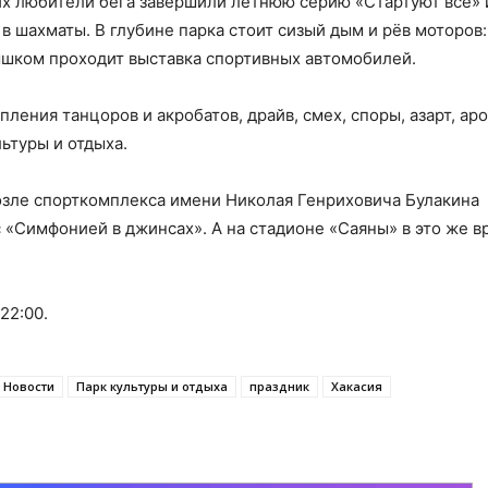
 них любители бега завершили летнюю серию «Стартуют все» 
в шахматы. В глубине парка стоит сизый дым и рёв моторов:
ышком проходит выставка спортивных автомобилей.
ления танцоров и акробатов, драйв, смех, споры, азарт, ар
льтуры и отдыха.
 возле спорткомплекса имени Николая Генриховича Булакина
 «Симфонией в джинсах». А на стадионе «Саяны» в это же в
22:00.
Новости
Парк культуры и отдыха
праздник
Хакасия