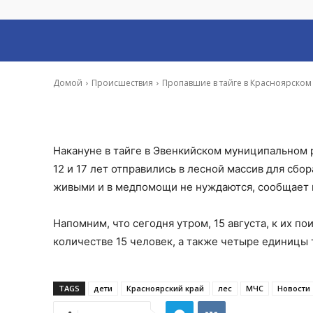
пенсионер и по
-
Ирина Гусева
15 Авг, 2022 11:37
Домой
Происшествия
Пропавшие в тайге в Красноярско
Накануне в тайге в Эвенкийском муниципальном 
12 и 17 лет отправились в лесной массив для сбо
живыми и в медпомощи не нуждаются, сообщает 
Напомним, что сегодня утром, 15 августа, к их 
количестве 15 человек, а также четыре единицы 
TAGS
дети
Красноярский край
лес
МЧС
Новости