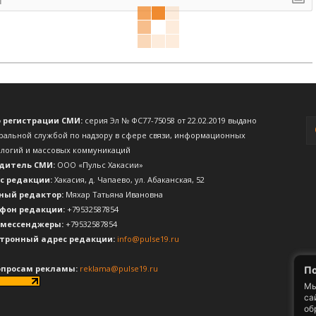
о регистрации СМИ:
серия Эл № ФС77-75058 от 22.02.2019 выдано
ральной службой по надзору в сфере связи, информационных
ологий и массовых коммуникаций
дитель СМИ:
ООО «Пульс Хакасии»
с редакции:
Хакасия, д. Чапаево, ул. Абаканская, 52
ный редактор:
Мяхар Татьяна Ивановна
фон редакции:
+79532587854
 мессенджеры:
+79532587854
тронный адрес редакции:
info@pulse19.ru
опросам рекламы:
reklama@pulse19.ru
По
Мы
са
об