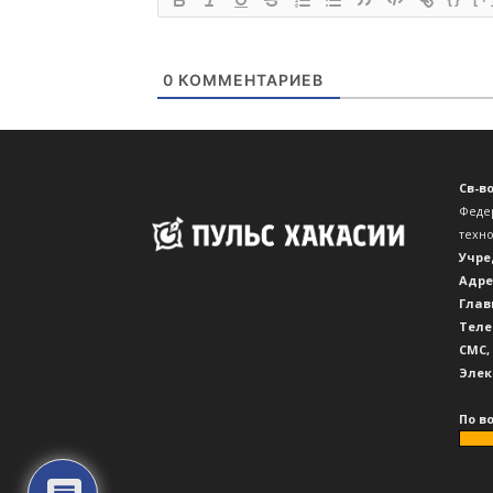
0
КОММЕНТАРИЕВ
Св-в
Феде
техн
Учре
Адре
Глав
Теле
CМС,
Элек
По в