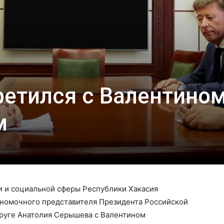
ретился с Валентино
м
и и социальной сферы Республики Хакасия
лномочного представителя Президента Российской
руге Анатолия Серышева с Валентином