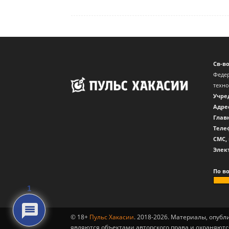
Св-в
Федер
техн
Учре
Адре
Глав
Теле
CМС,
Элек
По в
1
© 18+
Пульс Хакасии
. 2018-2026. Материалы, опуб
являются объектами авторского права и охраняютс