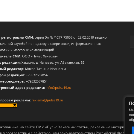
о регистрации СМИ:
серия Эл № ФС77-75058 от 22.02.2019 выдано
альной службой по надзору в сфере связи, информационных
ологий и массовых коммуникаций
дитель СМИ:
ООО «Пульс Хакасии»
с редакции:
Хакасия, д. Чапаево, ул. Абаканская, 52
ный редактор:
Мяхар Татьяна Ивановна
фон редакции:
+79532587854
 мессенджеры:
+79532587854
тронный адрес редакции:
info@pulse19.ru
опросам рекламы:
reklama@pulse19.ru
По
Мы
са
об
ликованные на сайте СМИ «Пульс Хакасии»: статьи, рекламные материалы, 
я в соответствии с действующим законодательством Российской Федерац