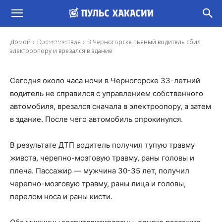
В Черногорске пьяный водитель сбил
электроопору и врезался в здание
-
Домой
Происшествия
В Черногорске пьяный водитель сбил
Ольга Мешкова
5 Дек, 2018 16:00
электроопору и врезался в здание
Сегодня около часа ночи в Черногорске 33-летний
водитель не справился с управлением собственного
автомобиля, врезался сначала в электроопору, а затем
в здание. После чего автомобиль опрокинулся.
В результате ДТП водитель получил тупую травму
живота, черепно-мозговую травму, раны головы и
плеча. Пассажир — мужчина 30-35 лет, получил
черепно-мозговую травму, раны лица и головы,
перелом носа и раны кисти.