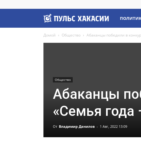
Пульс
ПОЛИТИ
Домой
Общество
Абаканцы победили в конкур
Хакасии
Общество
Абаканцы по
«Семья года 
От
Владимир Данилов
-
1 Авг, 2022 13:09