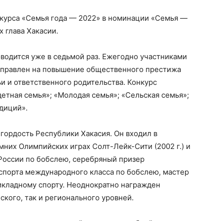
нкурса «Семья года — 2022» в номинации «Семья —
 глава Хакасии.
водится уже в седьмой раз. Ежегодно участниками
направлен на повышение общественного престижа
и и ответственного родительства. Конкурс
етная семья»; «Молодая семья»; «Сельская семья»;
адиций».
 гордость Республики Хакасия. Он входил в
них Олимпийских играх Солт-Лейк-Сити (2002 г.) и
 России по бобслею, серебряный призер
р спорта международного класса по бобслею, мастер
икладному спорту. Неоднократно награжден
кого, так и регионального уровней.