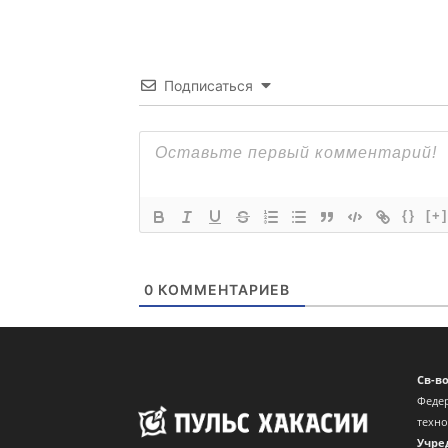
Подписаться
{}
[+]
0
КОММЕНТАРИЕВ
Св-в
Федер
техн
Учре