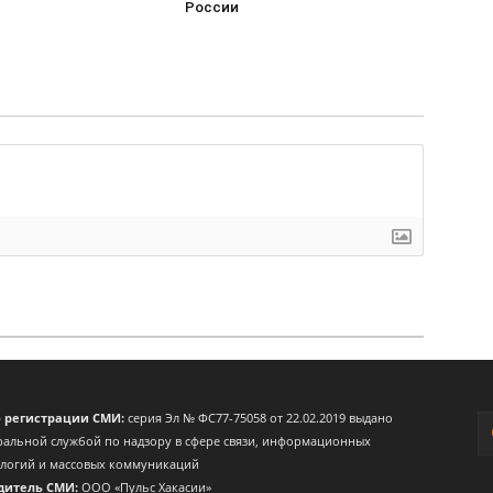
России
о регистрации СМИ:
серия Эл № ФС77-75058 от 22.02.2019 выдано
альной службой по надзору в сфере связи, информационных
ологий и массовых коммуникаций
дитель СМИ:
ООО «Пульс Хакасии»