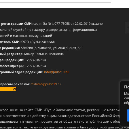
о регистрации СМИ:
серия Эл № ФС77-75058 от 22.02.2019 выдано
альной службой по надзору в сфере связи, информационных
ологий и массовых коммуникаций
дитель СМИ:
ООО «Пульс Хакасии»
с редакции:
Хакасия, д. Чапаево, ул. Абаканская, 52
ный редактор:
Мяхар Татьяна Ивановна
фон редакции:
+79532587854
 мессенджеры:
+79532587854
тронный адрес редакции:
info@pulse19.ru
опросам рекламы:
reklama@pulse19.ru
По
Мы
са
об
ликованные на сайте СМИ «Пульс Хакасии»: статьи, рекламные материалы, 
я в соответствии с действующим законодательством Российской Федерац
вышающем пятидесяти процентов от общего текста публикации с обязат
змещаться в тексте цитируемого материала и быть доступной для индек