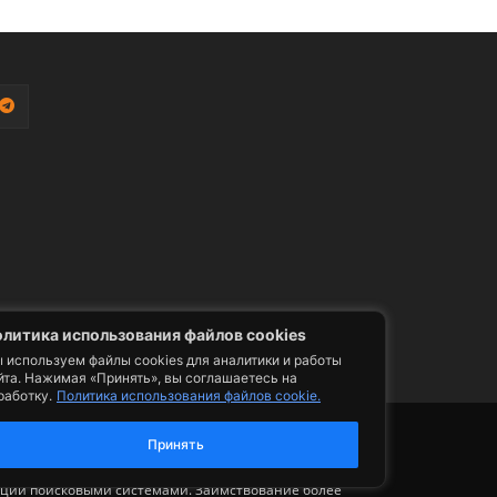
литика использования файлов cookies
 используем файлы cookies для аналитики и работы
йта. Нажимая «Принять», вы соглашаетесь на
работку.
Политика использования файлов cookie.
фото, видео, телепрограммы и телепередачи -
ии. Допускается цитирование авторского
Принять
ельным размещением гиперссылки на страницу
сации поисковыми системами. Заимствование более