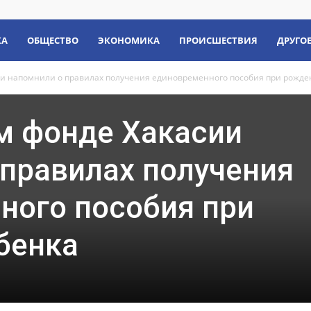
КА
ОБЩЕСТВО
ЭКОНОМИКА
ПРОИСШЕСТВИЯ
ДРУГО
и напомнили о правилах получения единовременного пособия при рожден
м фонде Хакасии
 правилах получения
ного пособия при
бенка