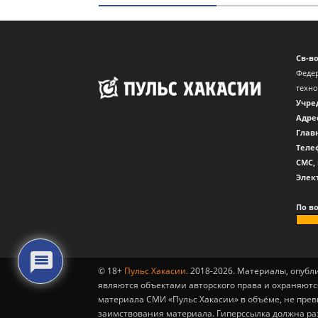
Св-в
Федер
техн
Учре
Адре
Глав
Теле
CМС,
Элек
По в
© 18+
Пульс Хакасии
. 2018-2026. Материалы, опуб
являются объектами авторского права и охраняютс
материала СМИ «Пульс Хакасии» в объёме, не пре
заимствования материала. Гиперссылка должна ра