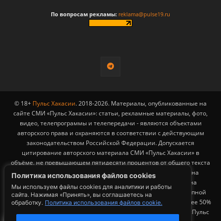
По вопросам рекламы:
reklama@pulse19.ru
© 18+
Пульс Хакасии
. 2018-2026. Материалы, опубликованные на
сайте СМИ «Пульс Хакасии»: статьи, рекламные материалы, фото,
видео, телепрограммы и телепередачи - являются объектами
авторского права и охраняются в соответствии с действующим
законодательством Российской Федерации. Допускается
цитирование авторского материала СМИ «Пульс Хакасии» в
объёме, не превышающем пятидесяти процентов от общего текста
публикации с обязательным размещением гиперссылки на
Политика использования файлов cookies
страницу заимствования материала. Гиперссылка должна
Мы используем файлы cookies для аналитики и работы
размещаться в тексте цитируемого материала и быть доступной
сайта. Нажимая «Принять», вы соглашаетесь на
для индексации поисковыми системами. Заимствование более 50%
обработку.
Политика использования файлов cookie.
общего объема материала, опубликованного на сайте СМИ «Пульс