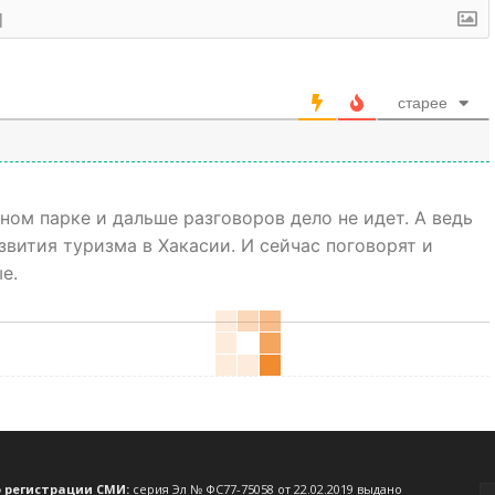
]
старее
ном парке и дальше разговоров дело не идет. А ведь
звития туризма в Хакасии. И сейчас поговорят и
е.
о регистрации СМИ:
серия Эл № ФС77-75058 от 22.02.2019 выдано