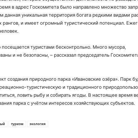
время в адрес Госкомитета было направлено множество запр
м данная уникальная территория богата редкими видами ра
х рангов, и имеет огромный туристический потенциал. Еже
человек.
р посещается туристами бесконтрольно. Много мусора,
ваны и не безопасны, – рассказал председатель Госкомитет
кт создания природного парка «Ивановские озёра». Парк бу
екреационно-туристическую и традиционного природопользо
титься, ловить рыбу и собирать ягоды. В настоящее время в
вания парка с учётом интересов хозяйствующих субъектов.
вый
туризм
экология