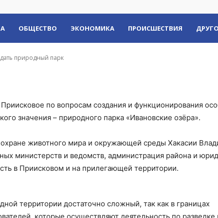
КА
ОБЩЕСТВО
ЭКОНОМИКА
ПРОИСШЕСТВИЯ
ДРУГО
здать природный парк
 Приисковое по вопросам создания и функционирования ос
ого значения – природного парка «Ивановские озёра».
 охране животного мира и окружающей среды Хакасии Вла
ных министерств и ведомств, администрация района и юри
сть в Приисковом и на прилегающей территории.
дной территории достаточно сложный, так как в границах
вателей, которые осуществляют деятельность по разведке 