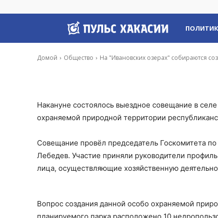
природный парк
Пульс
ПОЛИТИ
-
Владимир Данилов
11 Апр, 2019 10:37
Хакасии
Домой
Общество
На "Ивановских озерах" собираются со
Накануне состоялось выездное совещание в селе
охраняемой природной территории республиканск
Совещание провёл председатель Госкомитета по
Лебедев. Участие приняли руководители профиль
лица, осуществляющие хозяйственную деятельно
Вопрос создания данной особо охраняемой приро
планируемого парка расположено 10 недропользо