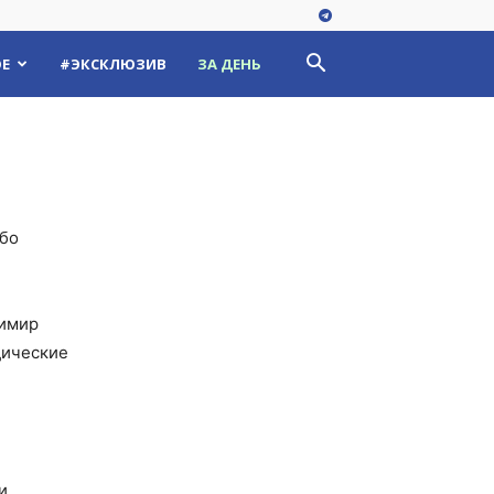
Е
#ЭКСКЛЮЗИВ
ЗА ДЕНЬ
обо
димир
дические
и