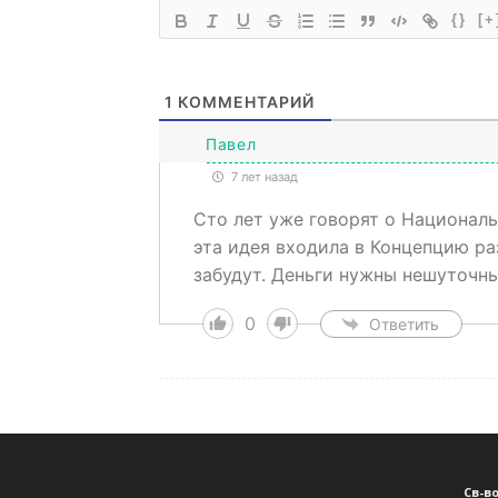
{}
[+
1
КОММЕНТАРИЙ
Павел
7 лет назад
Сто лет уже говорят о Националь
эта идея входила в Концепцию ра
забудут. Деньги нужны нешуточны
0
Ответить
Св-в