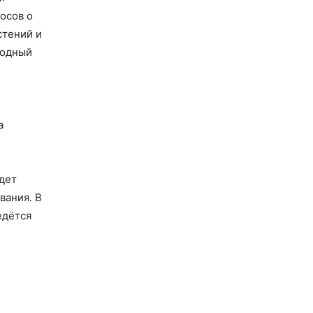
осов о
стений и
годный
а
дет
вания. В
едётся