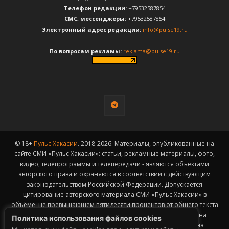
Телефон редакции:
+79532587854
CМС, мессенджеры:
+79532587854
Электронный адрес редакции:
info@pulse19.ru
По вопросам рекламы:
reklama@pulse19.ru
© 18+
Пульс Хакасии
. 2018-2026. Материалы, опубликованные на
сайте СМИ «Пульс Хакасии»: статьи, рекламные материалы, фото,
видео, телепрограммы и телепередачи - являются объектами
авторского права и охраняются в соответствии с действующим
законодательством Российской Федерации. Допускается
цитирование авторского материала СМИ «Пульс Хакасии» в
объёме, не превышающем пятидесяти процентов от общего текста
публикации с обязательным размещением гиперссылки на
Политика использования файлов cookies
страницу заимствования материала. Гиперссылка должна