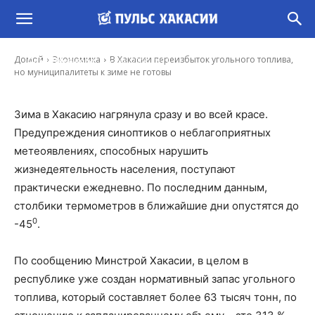
В Хакасии переизбыток угольного топлива,
но муниципалитеты к зиме не готовы
-
Домой
Экономика
В Хакасии переизбыток угольного топлива,
Ольга Мешкова
5 Дек, 2018 12:21
но муниципалитеты к зиме не готовы
Зима в Хакасию нагрянула сразу и во всей красе.
Предупреждения синоптиков о неблагоприятных
метеоявлениях, способных нарушить
жизнедеятельность населения, поступают
практически ежедневно. По последним данным,
столбики термометров в ближайшие дни опустятся до
0
-45
.
По сообщению Минстрой Хакасии, в целом в
республике уже создан нормативный запас угольного
топлива, который составляет более 63 тысяч тонн, по