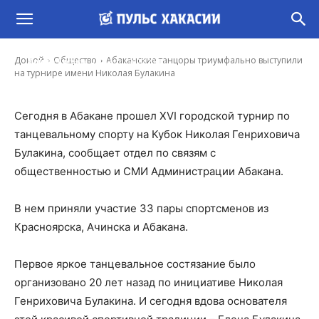
Абаканские танцоры триумфально
выступили на турнире имени Николая
Булакина
-
Домой
Общество
Абаканские танцоры триумфально выступили
Ирина Гусева
16 Апр, 2022 20:11
на турнире имени Николая Булакина
Сегодня в Абакане прошел XVI городской турнир по
танцевальному спорту на Кубок Николая Генриховича
Булакина, сообщает отдел по связям с
общественностью и СМИ Администрации Абакана.
В нем приняли участие 33 пары спортсменов из
Красноярска, Ачинска и Абакана.
Первое яркое танцевальное состязание было
организовано 20 лет назад по инициативе Николая
Генриховича Булакина. И сегодня вдова основателя